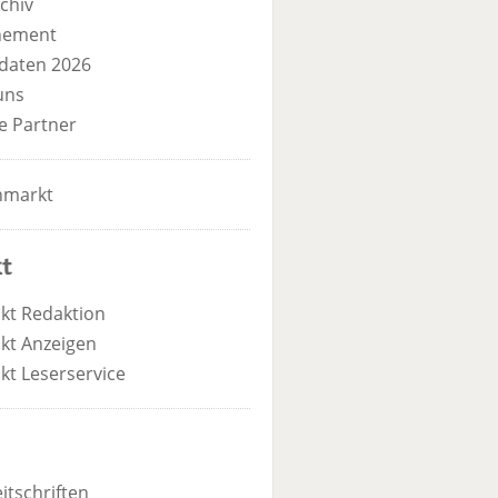
chiv
nement
daten 2026
uns
e Partner
nmarkt
t
kt Redaktion
kt Anzeigen
kt Leserservice
itschriften