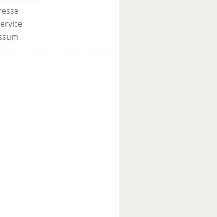
resse
ervice
ssum