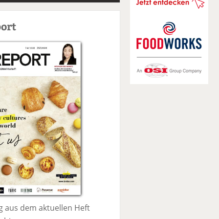
S
u
ort
c
h
e
 aus dem aktuellen Heft