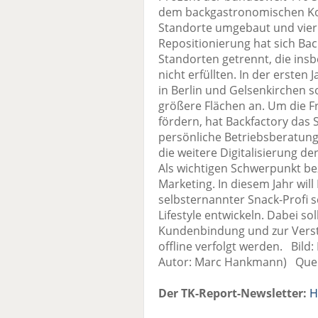
dem backgastronomischen Kon
Standorte umgebaut und vier 
Repositionierung hat sich Ba
Standorten getrennt, die in
nicht erfüllten. In der erste
in Berlin und Gelsenkirchen 
größere Flächen an. Um die Fr
fördern, hat Backfactory da
persönliche Betriebsberatun
die weitere Digitalisierung de
Als wichtigen Schwerpunkt b
Marketing. In diesem Jahr wil
selbsternannter Snack-Profi 
Lifestyle entwickeln. Dabei so
Kundenbindung und zur Verst
offline verfolgt werden. Bil
Autor: Marc Hankmann) Quel
Der TK-Report-Newsletter:
H