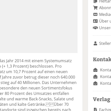
Heftar
Abon
Media
Über 
Unser
Stelle
Kontak
as Jahr 2014 mit einem Systemumsatz
o (+ 1,3 Prozent) beschlossen. Pro
Konta
atz um 10,7 Prozent auf einen neuen
Konta
f Jahre zuvor betrug dieser noch 640.000
 stieg auf 40 Millionen. Das Unternehmen
Konta
nsbesondere den neuen Sortimentsfokus
er 80 Prozent des Umsatzes entfallen
Verlag
kalte und warme Back-Snacks, Salate und
litäten und kalte Getränke. Über 70
Fachze
tandorte sind inzwischen bereits nach