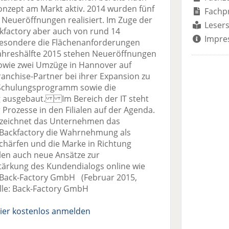
zept am Markt aktiv. 2014 wurden fünf
Fachp
Neueröffnungen realisiert. Im Zuge der
Lesers
ckfactory aber auch von rund 14
Impre
sbesondere die Flächenanforderungen
n Jahreshälfte 2015 stehen Neueröffnungen
sowie zwei Umzüge in Hannover auf
anchise-Partner bei ihrer Expansion zu
s Schulungsprogramm sowie die
g ausgebaut. Im Bereich der IT steht
r Prozesse in den Filialen auf der Agenda.
ezeichnet das Unternehmen das
l Backfactory die Wahrnehmung als
schärfen und die Marke in Richtung
llen auch neue Ansätze zur
ärkung des Kundendialogs online wie
d: Back-Factory GmbH (Februar 2015,
le: Back-Factory GmbH
ier kostenlos anmelden