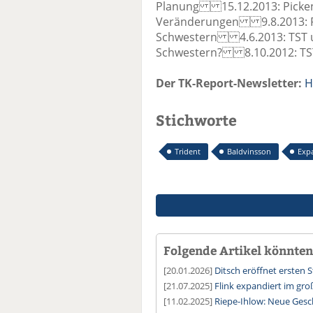
Planung 15.12.2013: Picken
Veränderungen 9.8.2013: P
Schwestern 4.6.2013: TST u
Schwestern? 8.10.2012: TST e
Der TK-Report-Newsletter:
H
Stichworte
Trident
Baldvinsson
Exp
Folgende Artikel könnten 
[20.01.2026]
Ditsch eröffnet ersten 
[21.07.2025]
Flink expandiert im groß
[11.02.2025]
Riepe-Ihlow: Neue Gesc