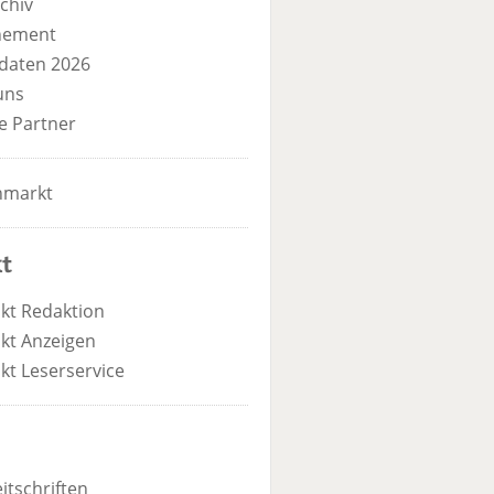
chiv
nement
daten 2026
uns
e Partner
nmarkt
t
kt Redaktion
kt Anzeigen
kt Leserservice
itschriften