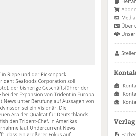
Heftar
Abon
Media
Über 
Unser
Stelle
Kontak
in Riepe und der Pickenpack-
rident Seafoods Corporation soll
Konta
oto), der bisherige Geschäftsführer der
Konta
 bei der Expansion von Trident in Europa
nt News unter Berufung auf Aussagen von
Konta
dvinsson sei ein Visionär. Die
uen Ära der Qualität für Deutschlands
Verlag
afish den Trident-Chef. In Amerikas
bernahme laut Undercurrent News
Fachze
t, dass ein größerer Fokus auf