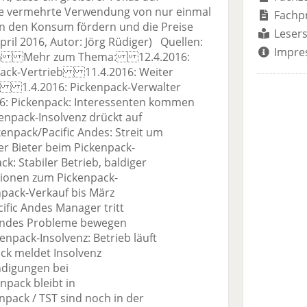
e vermehrte Verwendung von nur einmal
Fachp
en den Konsum fördern und die Preise
Lesers
ril 2016, Autor: Jörg Rüdiger) Quellen:
Impre
fish Mehr zum Thema: 12.4.2016:
npack-Vertrieb 11.4.2016: Weiter
k 1.4.2016: Pickenpack-Verwalter
6: Pickenpack: Interessenten kommen
pack-Insolvenz drückt auf
npack/Pacific Andes: Streit um
 Bieter beim Pickenpack-
: Stabiler Betrieb, baldiger
ionen zum Pickenpack-
pack-Verkauf bis März
fic Andes Manager tritt
Andes Probleme bewegen
pack-Insolvenz: Betrieb läuft
k meldet Insolvenz
digungen bei
pack bleibt in
ack / TST sind noch in der