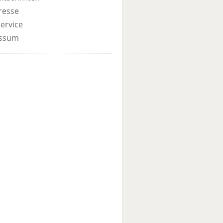
resse
ervice
ssum