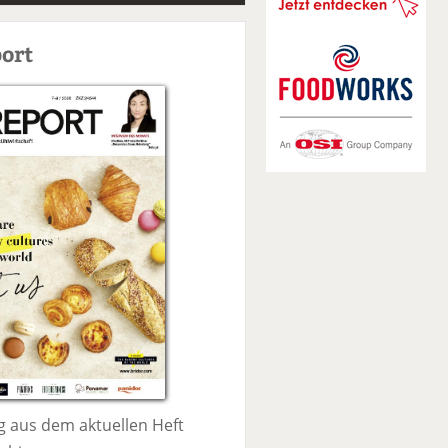
S
u
ort
c
h
e
 aus dem aktuellen Heft