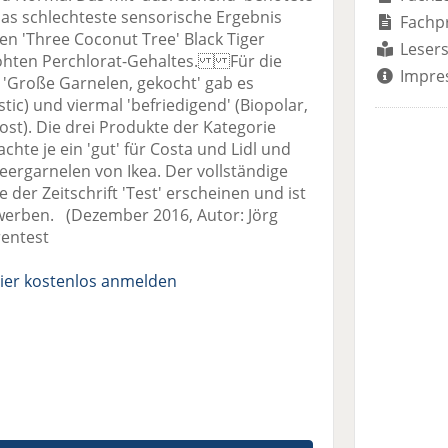
das schlechteste sensorische Ergebnis
Fachp
en 'Three Coconut Tree' Black Tiger
Lesers
öhten Perchlorat-Gehaltes. Für die
Impre
 'Große Garnelen, gekocht' gab es
tic) und viermal 'befriedigend' (Biopolar,
st). Die drei Produkte der Kategorie
chte je ein 'gut' für Costa und Lidl und
meergarnelen von Ikea. Der vollständige
e der Zeitschrift 'Test' erscheinen und ist
erwerben. (Dezember 2016, Autor: Jörg
rentest
ier kostenlos anmelden