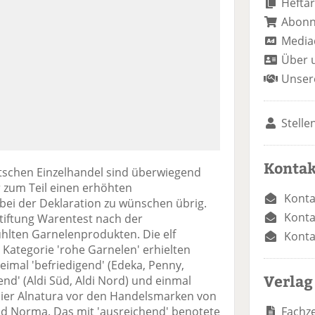
Heftar
Abon
Media
Über 
Unser
Stelle
Kontak
tschen Einzelhandel sind überwiegend
zum Teil einen erhöhten
Konta
bei der Deklaration zu wünschen übrig.
Konta
tiftung Warentest nach der
hlten Garnelenprodukten. Die elf
Konta
Kategorie 'rohe Garnelen' erhielten
eimal 'befriedigend' (Edeka, Penny,
Verlag
end' (Aldi Süd, Aldi Nord) und einmal
 hier Alnatura vor den Handelsmarken von
Fachze
nd Norma. Das mit 'ausreichend' benotete