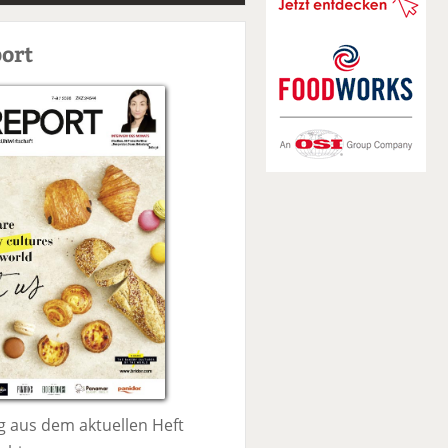
S
u
ort
c
h
e
 aus dem aktuellen Heft