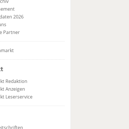
chiv
nement
daten 2026
uns
e Partner
nmarkt
t
kt Redaktion
kt Anzeigen
kt Leserservice
itschriften