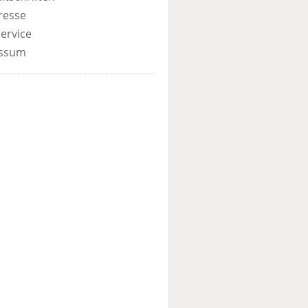
resse
ervice
ssum