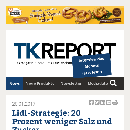
Interview des
Monats
jetzt lesen
News
Neue Produkte
Newsletter
Mediadaten
S
u
c
26.01.2017
Ar
Ar
Ar
Ar
Ar
h
Lidl-Strategie: 20
ti
ti
ti
ti
ti
e
Prozent weniger Salz und
k
k
k
k
k
Zucker
el
el
el
el
el