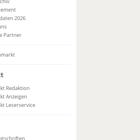
chiv
nement
daten 2026
uns
e Partner
nmarkt
t
kt Redaktion
kt Anzeigen
kt Leserservice
itschriften