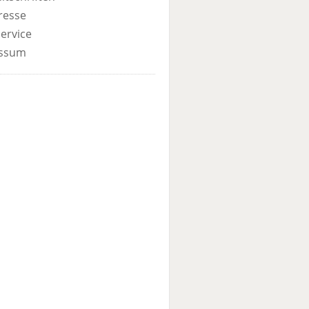
resse
ervice
ssum