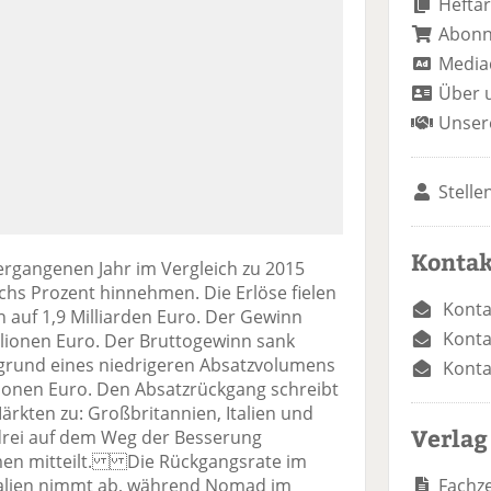
Heftar
Abon
Media
Über 
Unser
Stelle
Kontak
rgangenen Jahr im Vergleich zu 2015
hs Prozent hinnehmen. Die Erlöse fielen
Konta
n auf 1,9 Milliarden Euro. Der Gewinn
Konta
illionen Euro. Der Bruttogewinn sank
fgrund eines niedrigeren Absatzvolumens
Konta
lionen Euro. Den Absatzrückgang schreibt
rkten zu: Großbritannien, Italien und
Verlag
 drei auf dem Weg der Besserung
men mitteilt. Die Rückgangsrate im
Fachze
Italien nimmt ab, während Nomad im