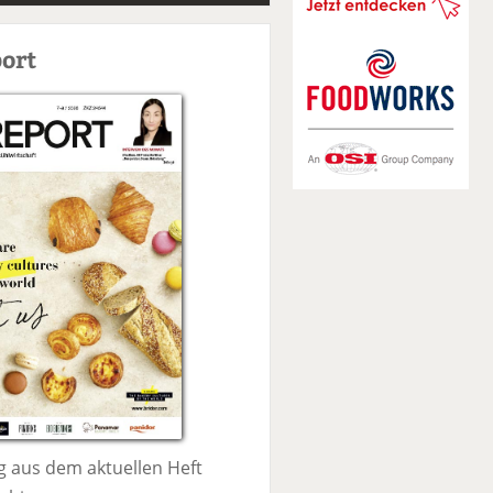
S
u
ort
c
h
e
 aus dem aktuellen Heft