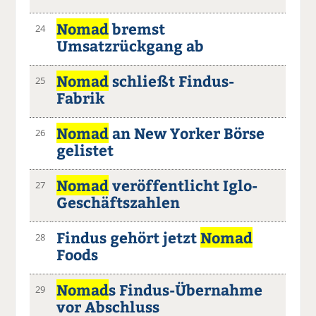
Nomad
bremst
24
Umsatzrückgang ab
Nomad
schließt Findus-
25
Fabrik
Nomad
an New Yorker Börse
26
gelistet
Nomad
veröffentlicht Iglo-
27
Geschäftszahlen
Findus gehört jetzt
Nomad
28
Foods
Nomad
s Findus-Übernahme
29
vor Abschluss