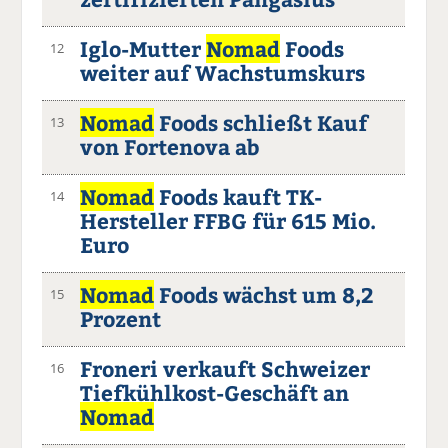
Iglo-Mutter
Nomad
Foods
12
weiter auf Wachstumskurs
Nomad
Foods schließt Kauf
13
von Fortenova ab
Nomad
Foods kauft TK-
14
Hersteller FFBG für 615 Mio.
Euro
Nomad
Foods wächst um 8,2
15
Prozent
Froneri verkauft Schweizer
16
Tiefkühlkost-Geschäft an
Nomad