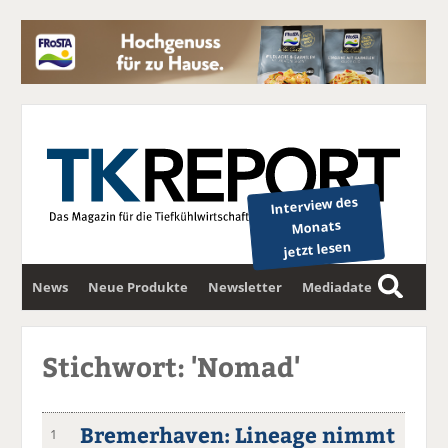
Interview des
Monats
jetzt lesen
News
Neue Produkte
Newsletter
Mediadaten
S
u
c
Stichwort: 'Nomad'
h
e
Bremerhaven: Lineage nimmt
1