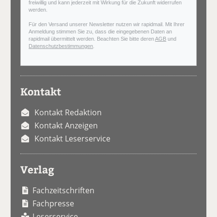
freiwillig und kann jederzeit mit Wirkung für die Zukunft widerrufen
werden.
Für den Versand unserer Newsletter nutzen wir rapidmail. Mit Ihrer
Anmeldung stimmen Sie zu, dass die eingegebenen Daten an
rapidmail übermittelt werden. Beachten Sie bitte deren
AGB
und
Datenschutzbestimmungen
.
Kontakt
Kontakt Redaktion
Kontakt Anzeigen
Kontakt Leserservice
Verlag
Fachzeitschriften
Fachpresse
Leserservice