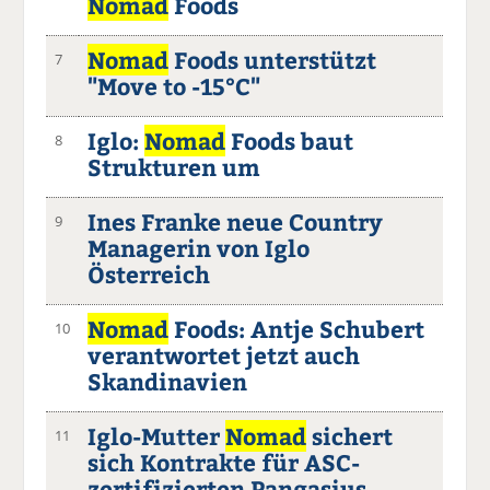
Nomad
Foods
Nomad
Foods unterstützt
7
"Move to -15°C"
Iglo:
Nomad
Foods baut
8
Strukturen um
Ines Franke neue Country
9
Managerin von Iglo
Österreich
Nomad
Foods: Antje Schubert
10
verantwortet jetzt auch
Skandinavien
Iglo-Mutter
Nomad
sichert
11
sich Kontrakte für ASC-
zertifizierten Pangasius