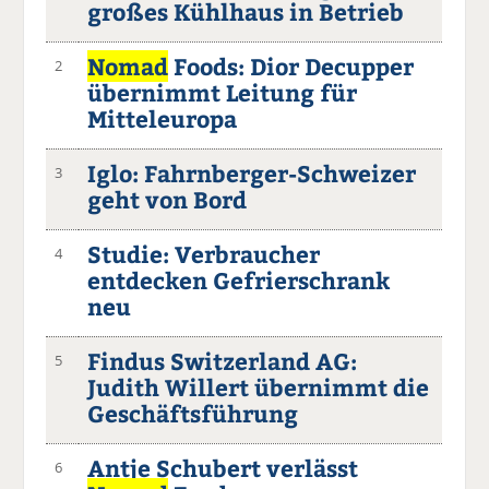
großes Kühlhaus in Betrieb
Nomad
Foods: Dior Decupper
2
übernimmt Leitung für
Mitteleuropa
Iglo: Fahrnberger-Schweizer
3
geht von Bord
Studie: Verbraucher
4
entdecken Gefrierschrank
neu
Findus Switzerland AG:
5
Judith Willert übernimmt die
Geschäftsführung
Antje Schubert verlässt
6