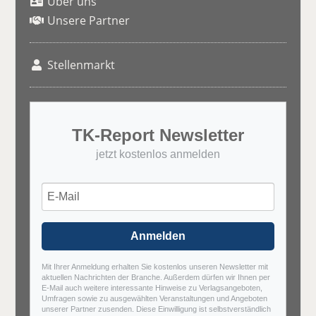
Über uns
Unsere Partner
Stellenmarkt
TK-Report Newsletter
jetzt kostenlos anmelden
Anmelden
Mit Ihrer Anmeldung erhalten Sie kostenlos unseren Newsletter mit
aktuellen Nachrichten der Branche. Außerdem dürfen wir Ihnen per
E-Mail auch weitere interessante Hinweise zu Verlagsangeboten,
Umfragen sowie zu ausgewählten Veranstaltungen und Angeboten
unserer Partner zusenden. Diese Einwilligung ist selbstverständlich