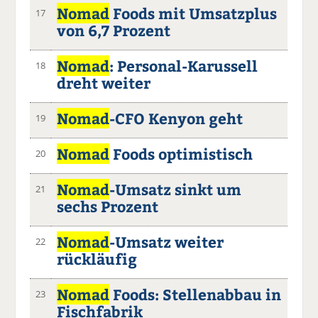
Nomad
Foods mit Umsatzplus
17
von 6,7 Prozent
Nomad
: Personal-Karussell
18
dreht weiter
Nomad
-CFO Kenyon geht
19
Nomad
Foods optimistisch
20
Nomad
-Umsatz sinkt um
21
sechs Prozent
Nomad
-Umsatz weiter
22
rückläufig
Nomad
Foods: Stellenabbau in
23
Fischfabrik