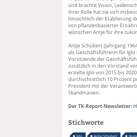
und brachte Vision, Leidenschaf
ihrer Rolle hat sie sich insb
hinsichtlich der Etablierung
von pflanzenbasierter Ernähr
wünschen Antje für ihre zuk
Antje Schubert (Jahrgang 196
als Geschäftsführerin für Ig
Vorsitzende der Geschäftsfüh
zusätzlich in den Vorstand v
erzielte Iglo von 2015 bis 2
durchschnittlich 10 Prozent pr
President mit der Verantwortu
Skandinavien.
Der TK-Report-Newsletter:
H
Stichworte
Iglo
Antje Schubert
Noma