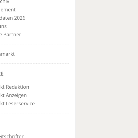
chiv
nement
daten 2026
uns
e Partner
nmarkt
t
kt Redaktion
kt Anzeigen
kt Leserservice
itschriften