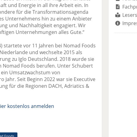
t und Energie in all ihre Arbeit ein. In
Fachp
esondere für die Transformationsagenda
Lesers
 des Unternehmens hin zu einem Anbieter
Impre
ung und Nachhaltigkeit engagiert. Wir
ünftigen Unternehmungen alles Gute.“
4) startete vor 11 Jahren bei Nomad Foods
lo Niederlande und wechselte 2015 als
rung zu Iglo Deutschland. 2018 wurde sie
on Nomad Foods berufen. Unter Schubert
020 ein Umsatzwachstum von
o Jahr. Seit Beginn 2022 war sie Executive
ng für die Regionen DACH, Adriatics &
ier kostenlos anmelden
d Foods