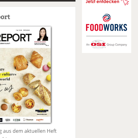
S
u
ort
c
h
e
 aus dem aktuellen Heft