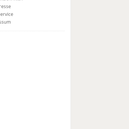
resse
ervice
ssum