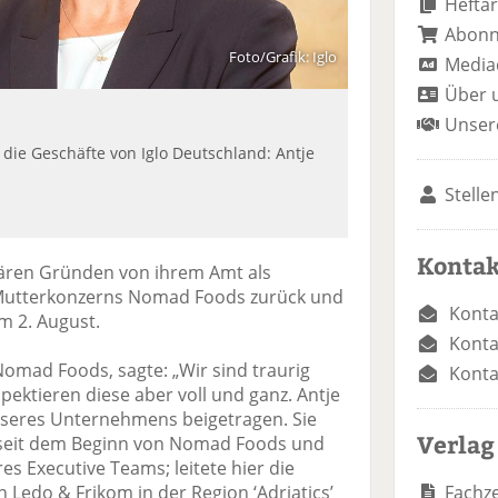
Heftar
Abon
Foto/Grafik: Iglo
Media
Über 
Unser
 die Geschäfte von Iglo Deutschland: Antje
Stelle
Kontak
liären Gründen von ihrem Amt als
-Mutterkonzerns Nomad Foods zurück und
Konta
m 2. August.
Konta
mad Foods, sagte: „Wir sind traurig
Konta
pektieren diese aber voll und ganz. Antje
nseres Unternehmens beigetragen. Sie
Verlag
l seit dem Beginn von Nomad Foods und
res Executive Teams; leitete hier die
Fachze
 Ledo & Frikom in der Region ‘Adriatics’