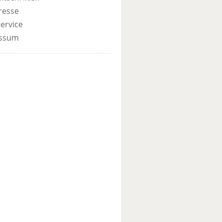
resse
ervice
ssum