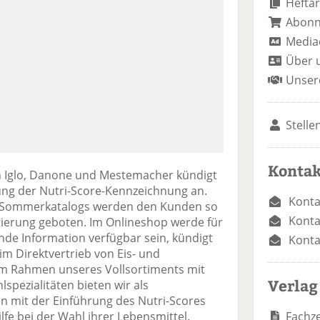
Heftar
Abon
Media
Über 
Unser
Stelle
Kontak
 Iglo, Danone und Mestemacher kündigt
ung der Nutri-Score-Kennzeichnung an.
Konta
-/Sommerkatalogs werden den Kunden so
Konta
ierung geboten. Im Onlineshop werde für
nde Information verfügbar sein, kündigt
Konta
m Direktvertrieb von Eis- und
Im Rahmen unseres Vollsortiments mit
Verlag
spezialitäten bieten wir als
n mit der Einführung des Nutri-Scores
Fachze
lfe bei der Wahl ihrer Lebensmittel.