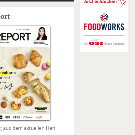
S
u
ort
c
h
e
 aus dem aktuellen Heft