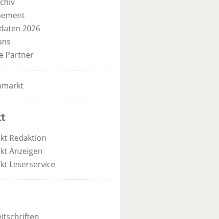
chiv
nement
daten 2026
uns
e Partner
nmarkt
t
kt Redaktion
kt Anzeigen
kt Leserservice
itschriften