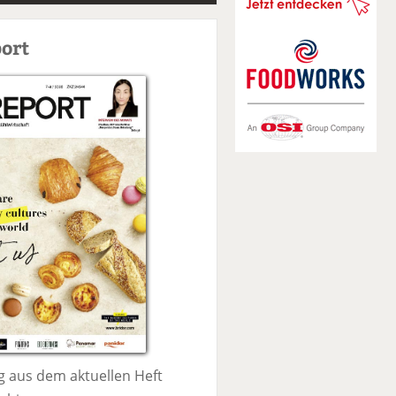
S
u
ort
c
h
e
 aus dem aktuellen Heft