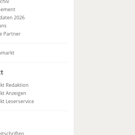
chiv
nement
daten 2026
uns
e Partner
nmarkt
t
kt Redaktion
kt Anzeigen
kt Leserservice
itschriften