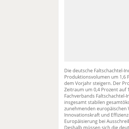
Die deutsche Faltschachtel-In
Produktionsvolumen um 1,6 P
dem Vorjahr steigern. Der Pr
Zeitraum um 0,4 Prozent auf 1
Fachverbands Faltschachtel-Ind
insgesamt stabilen gesamtöko
zunehmenden europäischen We
Innovationskraft und Effizie
Europäisierung bei Ausschre
Deshalb müssen sich die deu