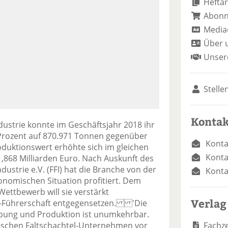
Heftar
Abon
Media
Über 
Unser
Stelle
Kontak
dustrie konnte im Geschäftsjahr 2018 ihr
rozent auf 870.971 Tonnen gegenüber
Konta
oduktionswert erhöhte sich im gleichen
Konta
,868 Milliarden Euro. Nach Auskunft des
ustrie e.V. (FFI) hat die Branche von der
Konta
nomischen Situation profitiert. Dem
ttbewerb will sie verstärkt
Verlag
nz-Führerschaft entgegensetzen. 'Die
ibung und Produktion ist unumkehrbar.
Fachze
tschen Faltschachtel-Unternehmen vor