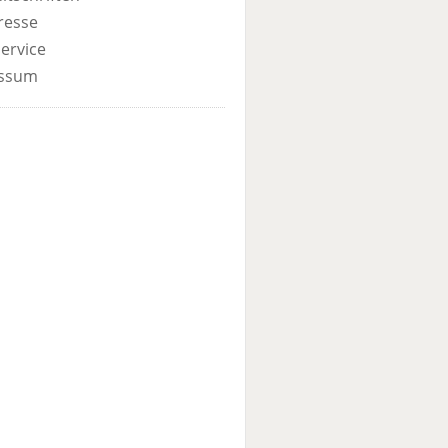
resse
ervice
ssum