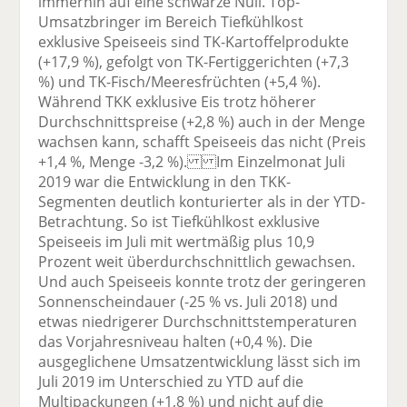
immerhin auf eine schwarze Null. Top-
Umsatzbringer im Bereich Tiefkühlkost
exklusive Speiseeis sind TK-Kartoffelprodukte
(+17,9 %), gefolgt von TK-Fertiggerichten (+7,3
%) und TK-Fisch/Meeresfrüchten (+5,4 %).
Während TKK exklusive Eis trotz höherer
Durchschnittspreise (+2,8 %) auch in der Menge
wachsen kann, schafft Speiseeis das nicht (Preis
+1,4 %, Menge -3,2 %). Im Einzelmonat Juli
2019 war die Entwicklung in den TKK-
Segmenten deutlich konturierter als in der YTD-
Betrachtung. So ist Tiefkühlkost exklusive
Speiseeis im Juli mit wertmäßig plus 10,9
Prozent weit überdurchschnittlich gewachsen.
Und auch Speiseeis konnte trotz der geringeren
Sonnenscheindauer (-25 % vs. Juli 2018) und
etwas niedrigerer Durchschnittstemperaturen
das Vorjahresniveau halten (+0,4 %). Die
ausgeglichene Umsatzentwicklung lässt sich im
Juli 2019 im Unterschied zu YTD auf die
Multipackungen (+1,8 %) und nicht auf die