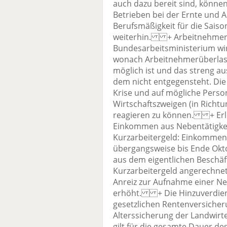
auch dazu bereit sind, können 
Betrieben bei der Ernte und A
Berufsmäßigkeit für die Saison
weiterhin. + Arbeitnehmer
Bundesarbeitsministerium wir
wonach Arbeitnehmerüberlass
möglich ist und das streng au
dem nicht entgegensteht. Die R
Krise und auf mögliche Pers
Wirtschaftszweigen (in Richt
reagieren zu können. + Erl
Einkommen aus Nebentätigkei
Kurzarbeitergeld: Einkommen
übergangsweise bis Ende Okt
aus dem eigentlichen Beschäft
Kurzarbeitergeld angerechnet.
Anreiz zur Aufnahme einer Ne
erhöht. + Die Hinzuverdiens
gesetzlichen Rentenversicher
Alterssicherung der Landwirt
gilt für die gesamte Dauer de