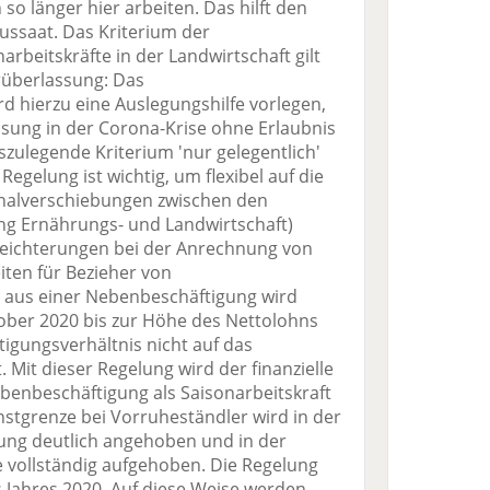
so länger hier arbeiten. Das hilft den
ussaat. Das Kriterium der
arbeitskräfte in der Landwirtschaft gilt
überlassung: Das
d hierzu eine Auslegungshilfe vorlegen,
ung in der Corona-Krise ohne Erlaubnis
szulegende Kriterium 'nur gelegentlich'
egelung ist wichtig, um flexibel auf die
onalverschiebungen zwischen den
ung Ernährungs- und Landwirtschaft)
eichterungen bei der Anrechnung von
ten für Bezieher von
 aus einer Nebenbeschäftigung wird
ober 2020 bis zur Höhe des Nettolohns
igungsverhältnis nicht auf das
 Mit dieser Regelung wird der finanzielle
benbeschäftigung als Saisonarbeitskraft
tgrenze bei Vorruheständler wird in der
ung deutlich angehoben und in der
e vollständig aufgehoben. Die Regelung
s Jahres 2020. Auf diese Weise werden