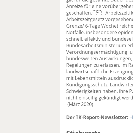
Anreize für eine vorübergehe
geschaffen. + Arbeitszeitflex
Arbeitszeitgesetz vorgesehe
Grenze/ 6-Tage Woche) reiche
Notfälle, insbesondere epide
schnell, effektiv und bundese
Bundesarbeitsministerium erh
Verordnungsermächtigung, um
bundesweiten Auswirkungen, 
Regelungen zu erlassen. Im 
landwirtschaftliche Erzeugung
mit Lebensmitteln ausdrückl
Kündigungsschutz: Landwirten
Schwierigkeiten haben, ihre Pa
nicht einseitig gekündigt w
(März 2020)
Der TK-Report-Newsletter:
H
Stichworte