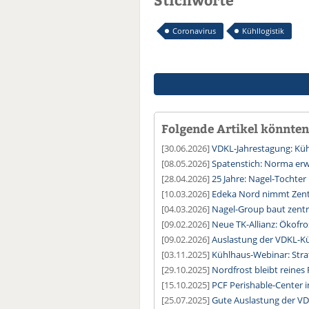
Coronavirus
Kühllogistik
Folgende Artikel könnten 
[30.06.2026]
VDKL-Jahrestagung: Kühl
[08.05.2026]
Spatenstich: Norma erwe
[28.04.2026]
25 Jahre: Nagel-Tochter
[10.03.2026]
Edeka Nord nimmt Zentr
[04.03.2026]
Nagel-Group baut zentr
[09.02.2026]
Neue TK-Allianz: Ökofro
[09.02.2026]
Auslastung der VDKL-Kü
[03.11.2025]
Kühlhaus-Webinar: Stra
[29.10.2025]
Nordfrost bleibt reine
[15.10.2025]
PCF Perishable-Center i
[25.07.2025]
Gute Auslastung der VD