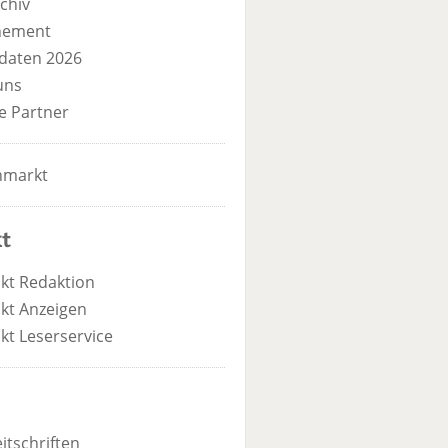
chiv
nement
daten 2026
uns
e Partner
nmarkt
t
kt Redaktion
kt Anzeigen
kt Leserservice
itschriften