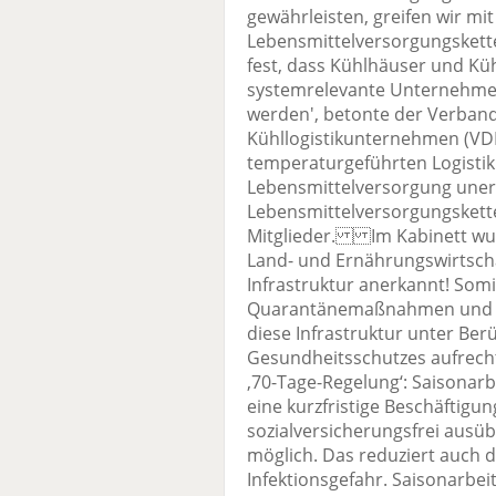
gewährleisten, greifen wir mi
Lebensmittelversorgungskett
fest, dass Kühlhäuser und Küh
systemrelevante Unternehmen 
werden', betonte der Verban
Kühllogistikunternehmen (VD
temperaturgeführten Logistik 
Lebensmittelversorgung unerse
Lebensmittelversorgungskette
Mitglieder. Im Kabinett w
Land- und Ernährungswirtsch
Infrastruktur anerkannt! Somit
Quarantänemaßnahmen und Be
diese Infrastruktur unter Be
Gesundheitsschutzes aufrech
‚70-Tage-Regelung‘: Saisonarb
eine kurzfristige Beschäftigun
sozialversicherungsfrei ausüb
möglich. Das reduziert auch d
Infektionsgefahr. Saisonarbei