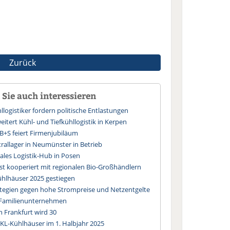
Zurück
Sie auch interessieren
logistiker fordern politische Entlastungen
itert Kühl- und Tiefkühllogistik in Kerpen
 B+S feiert Firmenjubiläum
allager in Neumünster in Betrieb
ales Logistik-Hub in Posen
st kooperiert mit regionalen Bio-Großhändlern
hlhäuser 2025 gestiegen
tegien gegen hohe Strompreise und Netzentgelte
s Familienunternehmen
n Frankfurt wird 30
KL-Kühlhäuser im 1. Halbjahr 2025