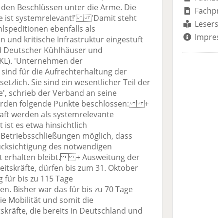
t den Beschlüssen unter die Arme. Die
Fachp
e ist systemrelevant!' 'Damit steht
Lesers
lspeditionen ebenfalls als
Impre
und kritische Infrastruktur eingestuft
d Deutscher Kühlhäuser und
KL). 'Unternehmen der
sind für die Aufrechterhaltung der
tzlich. Sie sind ein wesentlicher Teil der
', schrieb der Verband an seine
urden folgende Punkte beschlossen: +
aft werden als systemrelevante
 ist es etwa hinsichtlich
triebsschließungen möglich, dass
rücksichtigung des notwendigen
t erhalten bleibt. + Ausweitung der
eitskräfte, dürfen bis zum 31. Oktober
g für bis zu 115 Tage
en. Bisher war das für bis zu 70 Tage
ie Mobilität und somit die
tskräfte, die bereits in Deutschland und