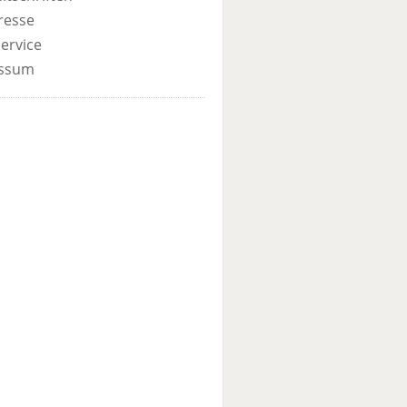
resse
ervice
ssum