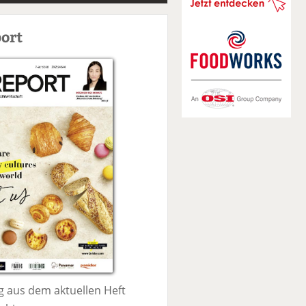
S
u
ort
c
h
e
 aus dem aktuellen Heft