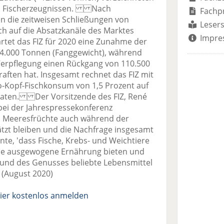
ten Fischerzeugnissen. Nach
Fachp
n die zeitweisen Schließungen von
Lesers
h auf die Absatzkanäle des Marktes
Impre
rtet das FIZ für 2020 eine Zunahme der
24.000 Tonnen (Fanggewicht), während
Verpflegung einen Rückgang von 110.500
aften hat. Insgesamt rechnet das FIZ mit
-Kopf-Fischkonsum von 1,5 Prozent auf
r Daten. Der Vorsitzende des FIZ, René
 bei der Jahrespressekonferenz
und Meeresfrüchte auch während der
zt bleiben und die Nachfrage insgesamt
nte, 'dass Fische, Krebs- und Weichtiere
eine ausgewogene Ernährung bieten und
it und des Genusses beliebte Lebensmittel
u (August 2020)
ier kostenlos anmelden