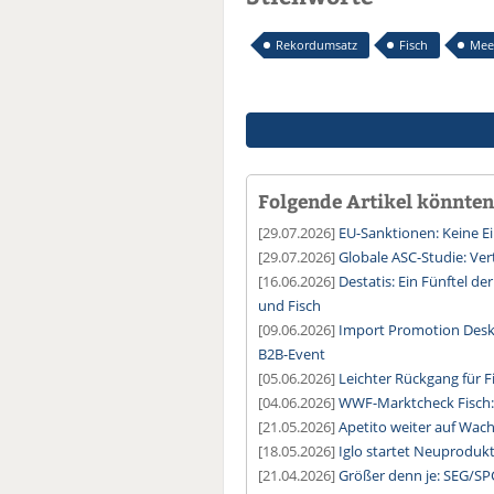
Rekordumsatz
Fisch
Mee
Folgende Artikel könnten 
[29.07.2026]
EU-Sanktionen: Keine E
[29.07.2026]
Globale ASC-Studie: Ver
[16.06.2026]
Destatis: Ein Fünftel de
und Fisch
[09.06.2026]
Import Promotion Desk:
B2B-Event
[05.06.2026]
Leichter Rückgang für 
[04.06.2026]
WWF-Marktcheck Fisch: 
[21.05.2026]
Apetito weiter auf Wac
[18.05.2026]
Iglo startet Neuproduk
[21.04.2026]
Größer denn je: SEG/SP