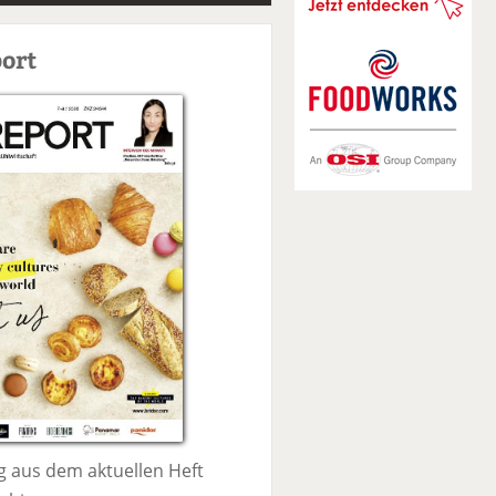
S
u
ort
c
h
e
 aus dem aktuellen Heft