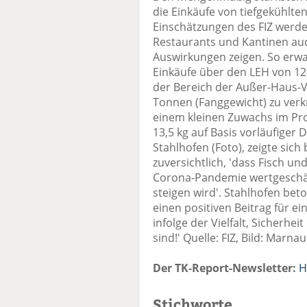
die Einkäufe von tiefgekühl
Einschätzungen des FIZ werde
Restaurants und Kantinen auc
Auswirkungen zeigen. So erwa
Einkäufe über den LEH von 1
der Bereich der Außer-Haus-
Tonnen (Fanggewicht) zu verkr
einem kleinen Zuwachs im Pro
13,5 kg auf Basis vorläufige
Stahlhofen (Foto), zeigte sich
zuversichtlich, 'dass Fisch 
Corona-Pandemie wertgeschät
steigen wird'. Stahlhofen beto
einen positiven Beitrag für 
infolge der Vielfalt, Sicherhe
sind!' Quelle: FIZ, Bild: Marna
Der TK-Report-Newsletter:
H
Stichworte