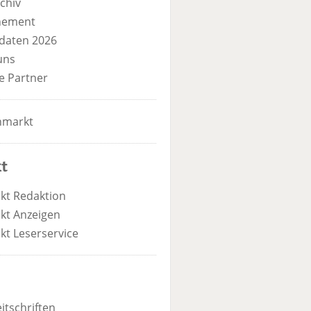
chiv
nement
daten 2026
uns
e Partner
nmarkt
t
kt Redaktion
kt Anzeigen
kt Leserservice
itschriften