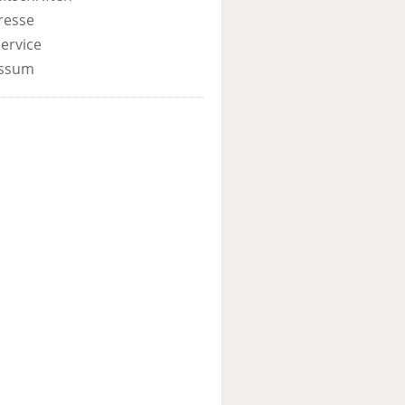
resse
ervice
ssum