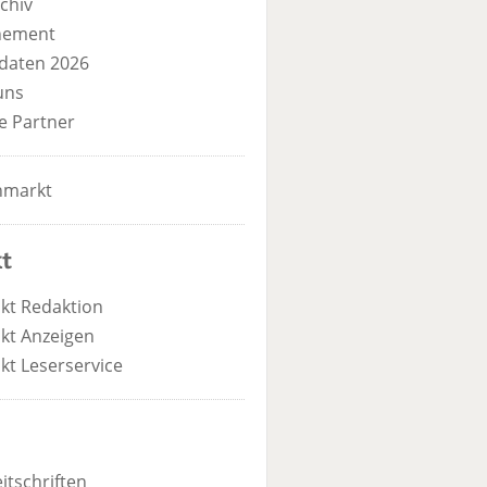
chiv
nement
daten 2026
uns
e Partner
nmarkt
t
kt Redaktion
kt Anzeigen
kt Leserservice
itschriften