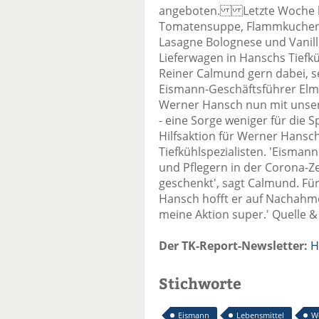
angeboten. Letzte Woche lös
Tomatensuppe, Flammkuchen El
Lasagne Bolognese und Vanill
Lieferwagen in Hanschs Tiefk
Reiner Calmund gern dabei, s
Eismann-Geschäftsführer Elma
Werner Hansch nun mit unser
- eine Sorge weniger für di
Hilfsaktion für Werner Hansch
Tiefkühlspezialisten. 'Eisma
und Pflegern in der Corona-Z
geschenkt', sagt Calmund. Für
Hansch hofft er auf Nachahme
meine Aktion super.' Quelle 
Der TK-Report-Newsletter:
H
Stichworte
Eismann
Lebensmittel
W