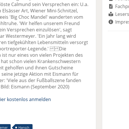
te Calmund sein Versprechen ein: U.a.
Fachp
sässer Art, Wiener Mini-Schnitzel,
Lesers
eeis 'Big Choc Mandel' wanderten vom
Impre
ühltruhe. 'Wir helfen unserem Freund
ein Versprechen einzulösen', sagt
r Westermeyer. 'Ein Jahr lang wird
en tiefgekühlten Lebensmitteln versorgt
e Sportreporter-Legende.' Die
 ist nur eines von vielen Projekten des
nn hat schon vielen Krankenschwestern
eit geholfen und ihnen Gutscheine
 seine jetzige Aktion mit Eismann für
r: 'Viele aus der Fußballszene fanden
& Bild: Eismann (September 2020)
ier kostenlos anmelden
erner
Hansch