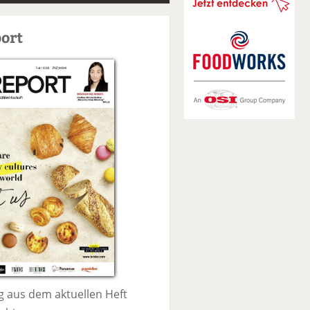
S
u
ort
c
h
e
 aus dem aktuellen Heft