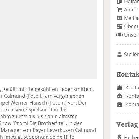
Heftar
Abon
Media
Über 
Unser
Stelle
Kontak
Konta
 gefüllt mit tiefgekühlten Lebensmitteln,
Konta
r Calmund (Foto l.) am vergangenen
pel Werner Hansch (Foto r.) vor. Der
Konta
urch seine Spielsucht in die
ahm zuletzt als bis dahin ältester
Verlag
Show 'Promi Big Brother' teil. In der
e Manager von Bayer Leverkusen Calmund
 im August spontan seine Hilfe
Fachze