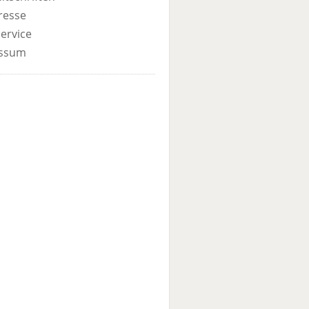
resse
ervice
ssum