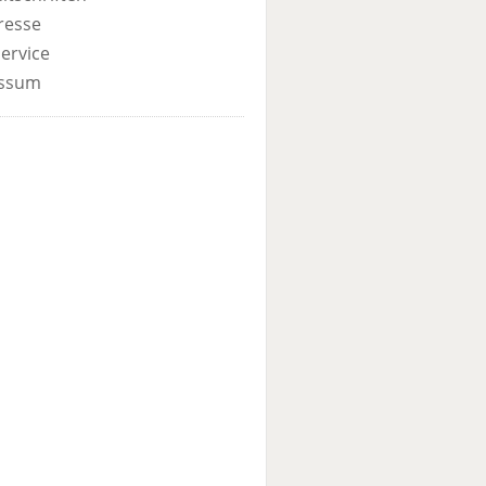
resse
ervice
ssum