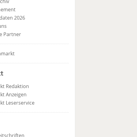
chiv
nement
daten 2026
uns
e Partner
nmarkt
t
kt Redaktion
kt Anzeigen
kt Leserservice
itschriften