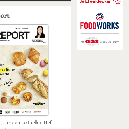
S
u
ort
c
h
e
 aus dem aktuellen Heft