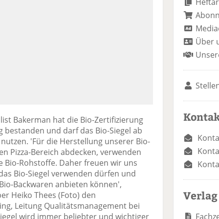
Heftar
Abon
Media
Über 
Unser
Stelle
Kontak
ist Bakerman hat die Bio-Zertifizierung
 bestanden und darf das Bio-Siegel ab
Konta
 nutzen. 'Für die Herstellung unserer Bio-
Konta
ren Pizza-Bereich abdecken, verwenden
e Bio-Rohstoffe. Daher freuen wir uns
Konta
 das Bio-Siegel verwenden dürfen und
Bio-Backwaren anbieten können',
Verlag
r Heiko Thees (Foto) den
ng, Leitung Qualitätsmanagement bei
Fachze
iegel wird immer beliebter und wichtiger