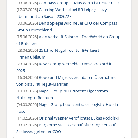
[03.08.2026]
Compass Group: Luzius Wirth ist neuer CEO
[17.07.2026]
Catering-Wechsel bei RB Leipzig: Levy
übernimmt ab Saison 2026/27
[30.06.2026]
Denis Spiegel wird neuer CFO der Compass
Group Deutschland
[15.06.2026]
Vion verkauft Salomon FoodWorld an Group
of Butchers
[28.04.2026]
25 Jahre: Nagel-Tochter B+S feiert
Firmenjubiläum
[23.04.2026]
Rewe Group vermeldet Umsatzrekord in
2025
[16.04.2026]
Rewe und Migros vereinbaren Übernahme
von bis zu 40 Tegut-Märkten
[10.03.2026]
Nagel-Group: 100 Prozent Eigenstrom-
Nutzung in Bochum
[04.03.2026]
Nagel-Group baut zentrales Logistik-Hub in
Posen
[11.02.2026]
Original Wagner verpflichtet Lukas Podolski
[03.02.2026]
Burgerme stellt Geschäftsführung neu auf:
Schlossnagel neuer COO