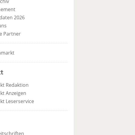
chiv
nement
daten 2026
uns
e Partner
nmarkt
t
kt Redaktion
kt Anzeigen
kt Leserservice
itschriften