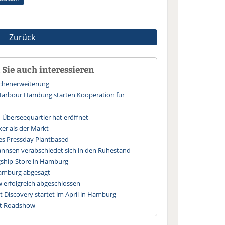
Zurück
Sie auch interessieren
ächenerweiterung
arbour Hamburg starten Kooperation für
Überseequartier hat eröffnet
er als der Markt
des Pressday Plantbased
hannsen verabschiedet sich in den Ruhestand
gship-Store in Hamburg
Hamburg abgesagt
 erfolgreich abgeschlossen
Discovery startet im April in Hamburg
it Roadshow