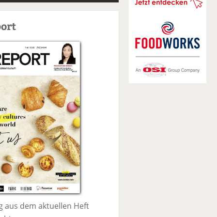
S
u
ort
c
h
e
 aus dem aktuellen Heft