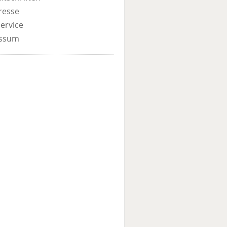
resse
ervice
ssum