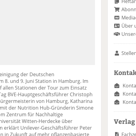
Heftar
Abon
Media
Über 
Unser
Stelle
Kontak
einigung der Deutschen
 8. und 9. Juni Station in Hamburg. Im
Konta
f allen Stationen der Tour zum Einsatz
Konta
Tag BVE-Hauptgeschäftsführer Christoph
 Bürgermeisterin von Hamburg, Katharina
Konta
 mit der Nutrition Hub-Gründerin Simone
om Zentrum für Nachhaltige
Verlag
versität Witten-Herdecke über
 erklärt Unilever-Geschäftsführer Peter
Fachze
 in Zukunft auf mehr pflanzenbasierte