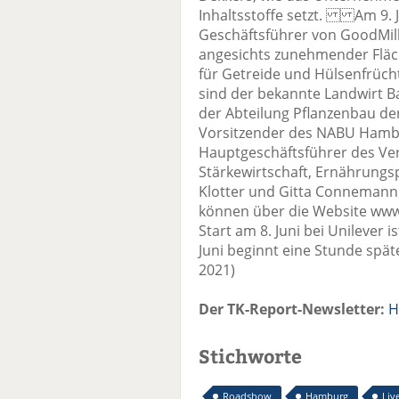
Inhaltsstoffe setzt. Am 9. J
Geschäftsführer von GoodMill
angesichts zunehmender Fläc
für Getreide und Hülsenfrüch
sind der bekannte Landwirt Bau
der Abteilung Pflanzenbau der
Vorsitzender des NABU Hambu
Hauptgeschäftsführer des Ve
Stärkewirtschaft, Ernährungs
Klotter und Gitta Conneman
können über die Website www
Start am 8. Juni bei Unilever i
Juni beginnt eine Stunde späte
2021)
Der TK-Report-Newsletter:
H
Stichworte
Roadshow
Hamburg
Liv