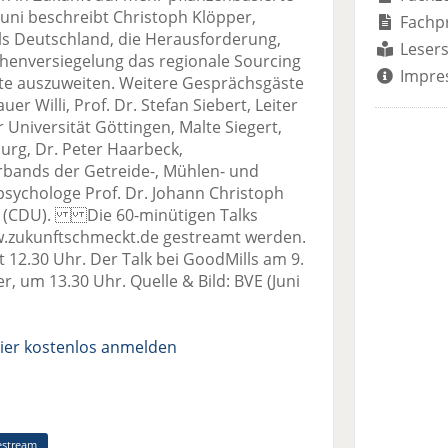
uni beschreibt Christoph Klöpper,
Fachp
s Deutschland, die Herausforderung,
Lesers
henversiegelung das regionale Sourcing
Impre
te auszuweiten. Weitere Gesprächsgäste
er Willi, Prof. Dr. Stefan Siebert, Leiter
 Universität Göttingen, Malte Siegert,
rg, Dr. Peter Haarbeck,
rbands der Getreide-, Mühlen- und
psychologe Prof. Dr. Johann Christoph
n (CDU). Die 60-minütigen Talks
.zukunftschmeckt.de gestreamt werden.
st 12.30 Uhr. Der Talk bei GoodMills am 9.
r, um 13.30 Uhr. Quelle & Bild: BVE (Juni
ier kostenlos anmelden
estream