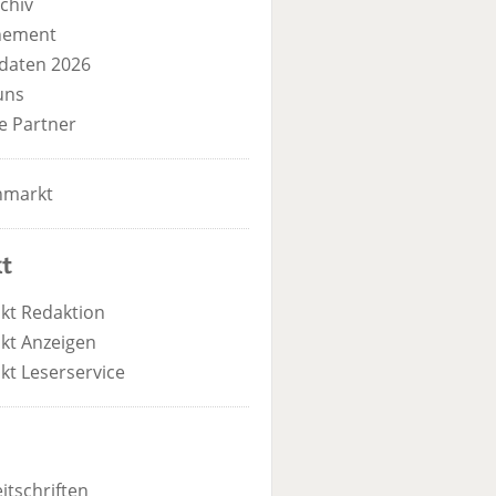
chiv
nement
daten 2026
uns
e Partner
nmarkt
t
kt Redaktion
kt Anzeigen
kt Leserservice
itschriften