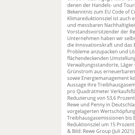
denen der Handels- und Touri
Bekenntnis zum EU Code of C
Klimareduktionsziel ist auch 
und messbaren Nachhaltigkeits
Vorstandsvorsitzender der Rew
Unternehmen haben wir selbs
die Innovationskraft und das
Probleme anzupacken und Lö
flächendeckenden Umstellung
Verwaltungsstandorte, Läger u
Grünstrom aus erneuerbaren 
sowie Energiemanagement ko
Aussage ihre Treibhausgasem
pro Quadratmeter Verkaufsflä
Reduzierung von 53,6 Prozent 
Rewe und Penny in Deutschlan
vorgelagerten Wertschöpfung
Treibhausgasemissionen bis 
Reduktionsziel um 15 Prozent
& Bild: Rewe Group (Juli 2021)