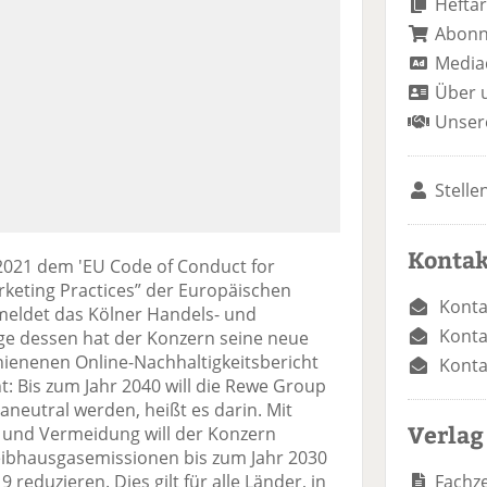
Heftar
Abon
Media
Über 
Unser
Stelle
Kontak
 2021 dem 'EU Code of Conduct for
keting Practices” der Europäischen
Konta
meldet das Kölner Handels- und
Konta
ge dessen hat der Konzern seine neue
hienenen Online-Nachhaltigkeitsbericht
Konta
ht: Bis zum Jahr 2040 will die Rewe Group
eutral werden, heißt es darin. Mit
Verlag
und Vermeidung will der Konzern
reibhausgasemissionen bis zum Jahr 2030
Fachze
eduzieren. Dies gilt für alle Länder, in