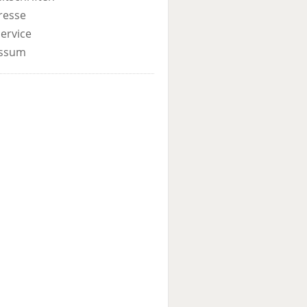
resse
ervice
ssum