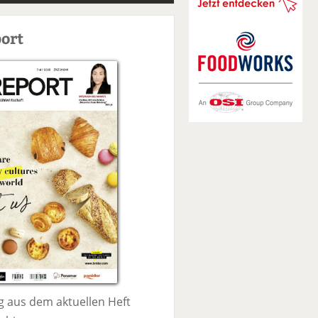
S
u
ort
c
h
e
 aus dem aktuellen Heft