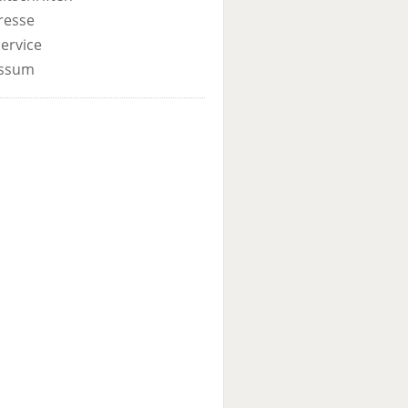
resse
ervice
ssum