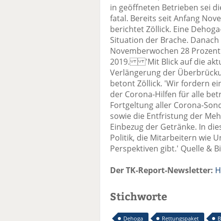
in geöffneten Betrieben sei 
fatal. Bereits seit Anfang No
berichtet Zöllick. Eine Dehog
Situation der Brache. Danach
Novemberwochen 28 Prozent i
2019. 'Mit Blick auf die aktu
Verlängerung der Überbrückung
betont Zöllick. 'Wir fordern 
der Corona-Hilfen für alle be
Fortgeltung aller Corona-Son
sowie die Entfristung der Me
Einbezug der Getränke. In die
Politik, die Mitarbeitern wi
Perspektiven gibt.' Quelle & 
Der TK-Report-Newsletter:
H
Stichworte
Dehoga
Rettungspaket
B