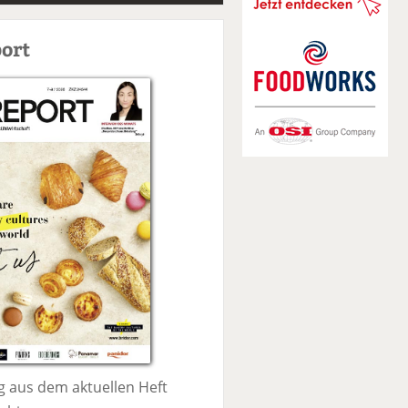
S
u
ort
c
h
e
 aus dem aktuellen Heft