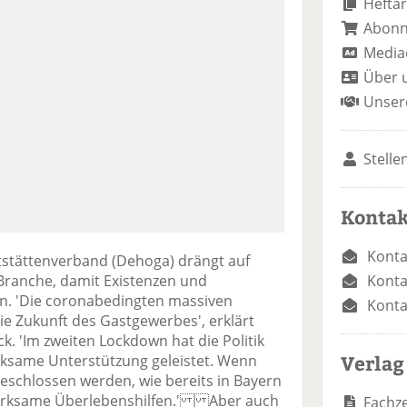
Heftar
Abon
Media
Über 
Unser
Stelle
Kontak
Konta
tstättenverband (Dehoga) drängt auf
Konta
Branche, damit Existenzen und
en. 'Die coronabedingten massiven
Konta
 Zukunft des Gastgewerbes', erklärt
k. 'Im zweiten Lockdown hat die Politik
Verlag
rksame Unterstützung geleistet. Wenn
geschlossen werden, wie bereits in Bayern
wirksame Überlebenshilfen.' Aber auch
Fachze