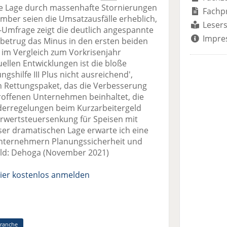
die Lage durch massenhafte Stornierungen
Fachp
vember seien die Umsatzausfälle erheblich,
Lesers
a-Umfrage zeigt die deutlich angespannte
Impre
 betrug das Minus in den ersten beiden
m Vergleich zum Vorkrisenjahr
ellen Entwicklungen ist die bloße
shilfe III Plus nicht ausreichend',
ein Rettungspaket, das die Verbesserung
troffenen Unternehmen beinhaltet, die
derregelungen beim Kurzarbeitergeld
hrwertsteuersenkung für Speisen mit
ser dramatischen Lage erwarte ich eine
e Unternehmern Planungssicherheit und
Bild: Dehoga (November 2021)
ier kostenlos anmelden
ranche