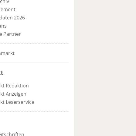
chiv
nement
daten 2026
uns
e Partner
nmarkt
t
kt Redaktion
kt Anzeigen
kt Leserservice
itschriften