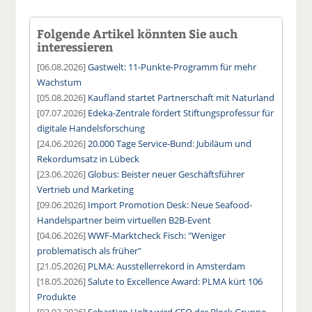
Folgende Artikel könnten Sie auch
interessieren
[06.08.2026]
Gastwelt: 11-Punkte-Programm für mehr
Wachstum
[05.08.2026]
Kaufland startet Partnerschaft mit Naturland
[07.07.2026]
Edeka-Zentrale fördert Stiftungsprofessur für
digitale Handelsforschung
[24.06.2026]
20.000 Tage Service-Bund: Jubiläum und
Rekordumsatz in Lübeck
[23.06.2026]
Globus: Beister neuer Geschäftsführer
Vertrieb und Marketing
[09.06.2026]
Import Promotion Desk: Neue Seafood-
Handelspartner beim virtuellen B2B-Event
[04.06.2026]
WWF-Marktcheck Fisch: "Weniger
problematisch als früher"
[21.05.2026]
PLMA: Ausstellerrekord in Amsterdam
[18.05.2026]
Salute to Excellence Award: PLMA kürt 106
Produkte
[03.03.2026]
Sebastian Holtz wird CEO der Block Gruppe