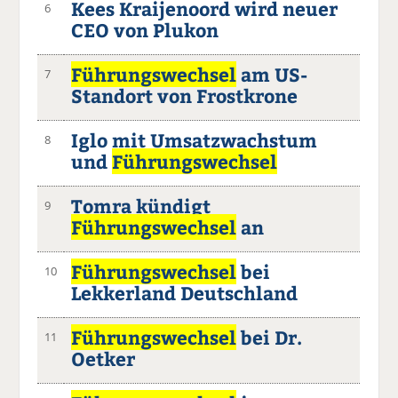
Kees Kraijenoord wird neuer
6
CEO von Plukon
Führungswechsel
am US-
7
Standort von Frostkrone
Iglo mit Umsatzwachstum
8
und
Führungswechsel
Tomra kündigt
9
Führungswechsel
an
Führungswechsel
bei
10
Lekkerland Deutschland
Führungswechsel
bei Dr.
11
Oetker