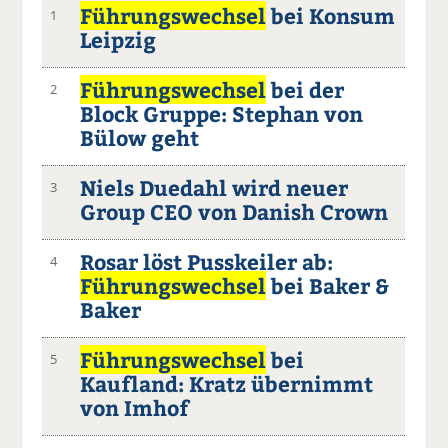
Führungswechsel
bei Konsum
1
Leipzig
Führungswechsel
bei der
2
Block Gruppe: Stephan von
Bülow geht
Niels Duedahl wird neuer
3
Group CEO von Danish Crown
Rosar löst Pusskeiler ab:
4
Führungswechsel
bei Baker &
Baker
Führungswechsel
bei
5
Kaufland: Kratz übernimmt
von Imhof