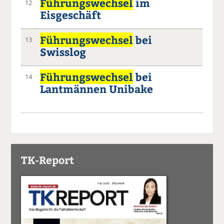
Führungswechsel
im
12
Eisgeschäft
Führungswechsel
bei
13
Swisslog
Führungswechsel
bei
14
Lantmännen Unibake
TK-Report