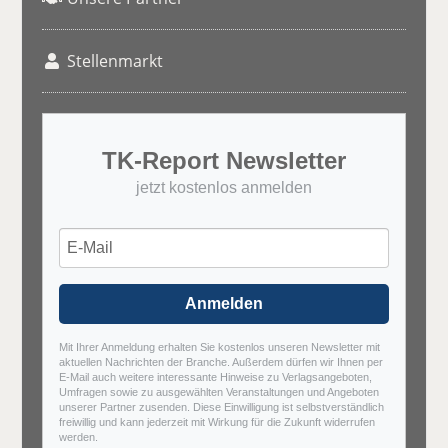
Stellenmarkt
TK-Report Newsletter
jetzt kostenlos anmelden
Anmelden
Mit Ihrer Anmeldung erhalten Sie kostenlos unseren Newsletter mit
aktuellen Nachrichten der Branche. Außerdem dürfen wir Ihnen per
E-Mail auch weitere interessante Hinweise zu Verlagsangeboten,
Umfragen sowie zu ausgewählten Veranstaltungen und Angeboten
unserer Partner zusenden. Diese Einwilligung ist selbstverständlich
freiwillig und kann jederzeit mit Wirkung für die Zukunft widerrufen
werden.