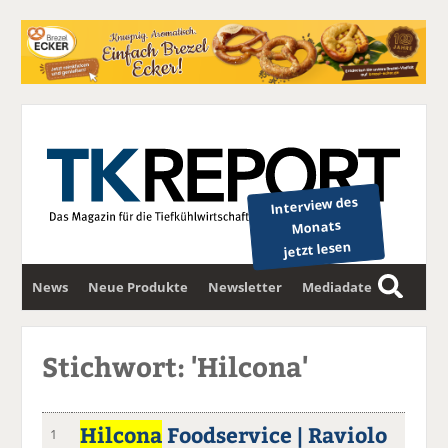
Interview des
Monats
jetzt lesen
News
Neue Produkte
Newsletter
Mediadaten
S
u
c
Stichwort: 'Hilcona'
h
e
Hilcona
Foodservice | Raviolo
1