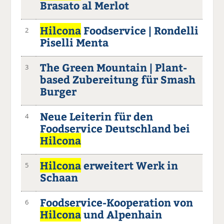
Brasato al Merlot
Hilcona
Foodservice | Rondelli
2
Piselli Menta
The Green Mountain | Plant-
3
based Zubereitung für Smash
Burger
Neue Leiterin für den
4
Foodservice Deutschland bei
Hilcona
Hilcona
erweitert Werk in
5
Schaan
Foodservice-Kooperation von
6
Hilcona
und Alpenhain