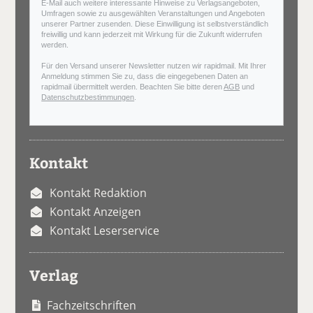
E-Mail auch weitere interessante Hinweise zu Verlagsangeboten,
Umfragen sowie zu ausgewählten Veranstaltungen und Angeboten
unserer Partner zusenden. Diese Einwilligung ist selbstverständlich
freiwillig und kann jederzeit mit Wirkung für die Zukunft widerrufen
werden.
Für den Versand unserer Newsletter nutzen wir rapidmail. Mit Ihrer
Anmeldung stimmen Sie zu, dass die eingegebenen Daten an
rapidmail übermittelt werden. Beachten Sie bitte deren
AGB
und
Datenschutzbestimmungen
.
Kontakt
Kontakt Redaktion
Kontakt Anzeigen
Kontakt Leserservice
Verlag
Fachzeitschriften