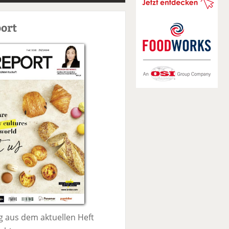
S
u
ort
c
h
e
 aus dem aktuellen Heft