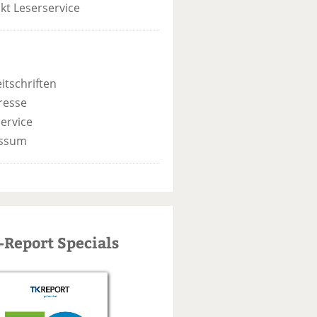
kt Leserservice
itschriften
resse
ervice
ssum
-Report Specials