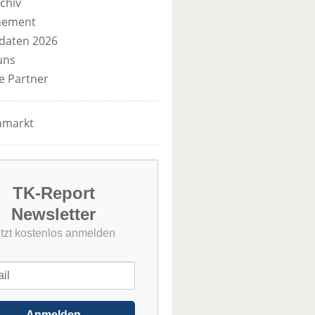
chiv
nement
daten 2026
uns
e Partner
nmarkt
TK-Report
Newsletter
etzt kostenlos anmelden
Anmelden