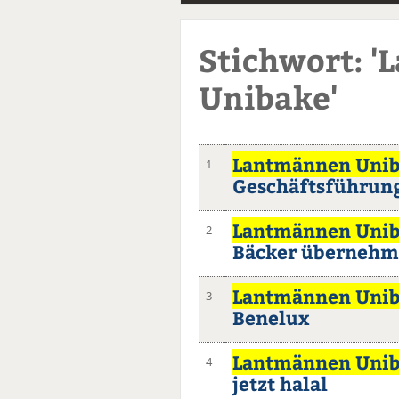
Stichwort: 
Unibake'
Lantmännen Uni
1
Geschäftsführun
Lantmännen Uni
2
Bäcker überneh
Lantmännen Uni
3
Benelux
Lantmännen Uni
4
jetzt halal