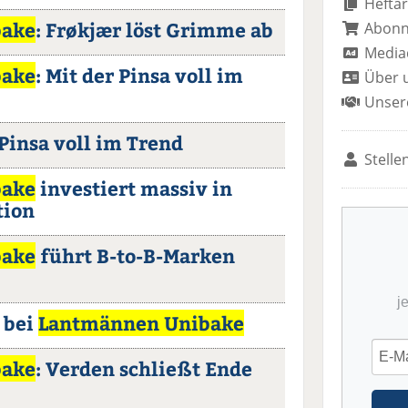
Heftar
bake
: Frøkjær löst Grimme ab
Abon
Media
bake
: Mit der Pinsa voll im
Über 
Unser
Pinsa voll im Trend
Stelle
bake
investiert massiv in
tion
bake
führt B-to-B-Marken
j
 bei
Lantmännen Unibake
bake
: Verden schließt Ende