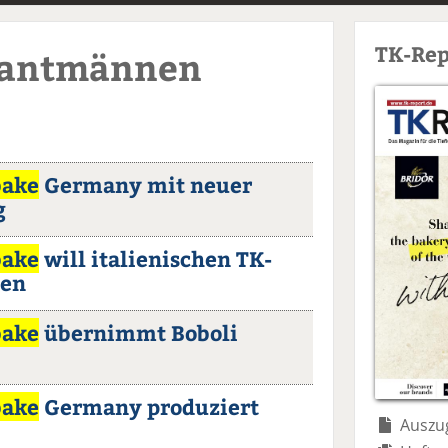
TK-Rep
'Lantmännen
bake
Germany mit neuer
g
bake
will italienischen TK-
men
bake
übernimmt Boboli
bake
Germany produziert
Auszug