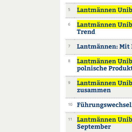
Lantmännen Uni
5
Lantmännen Uni
6
Trend
Lantmännen: Mit 
7
Lantmännen Uni
8
polnische Produk
Lantmännen Uni
9
zusammen
Führungswechsel
10
Lantmännen Uni
11
September