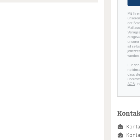
Mit Ihre
unseren 
der Bra
Mail auc
Verlags
ausgewä
unserer 
ist selb
jederzei
werden.
Für den
rapidmai
dass di
übermitt
AGB
un
Kontak
Konta
Konta