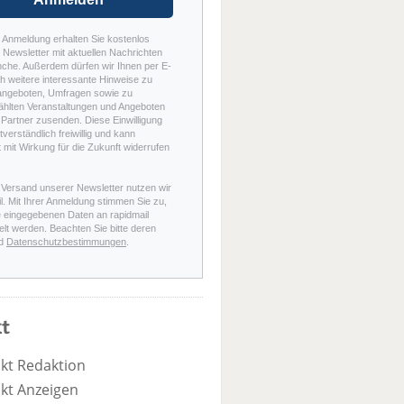
r Anmeldung erhalten Sie kostenlos
Newsletter mit aktuellen Nachrichten
nche. Außerdem dürfen wir Ihnen per E-
h weitere interessante Hinweise zu
angeboten, Umfragen sowie zu
hlten Veranstaltungen und Angeboten
Partner zusenden. Diese Einwilligung
stverständlich freiwillig und kann
t mit Wirkung für die Zukunft widerrufen
 Versand unserer Newsletter nutzen wir
l. Mit Ihrer Anmeldung stimmen Sie zu,
e eingegebenen Daten an rapidmail
elt werden. Beachten Sie bitte deren
d
Datenschutzbestimmungen
.
t
kt Redaktion
kt Anzeigen