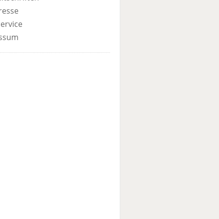
resse
ervice
ssum