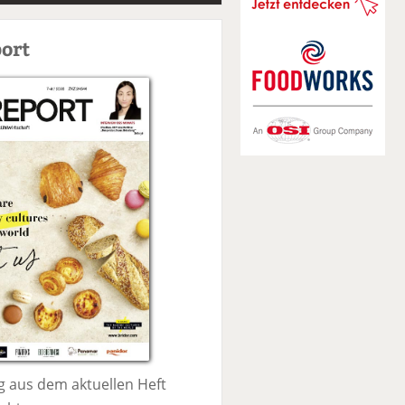
S
u
ort
c
h
e
 aus dem aktuellen Heft