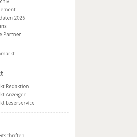
chiv
nement
daten 2026
uns
e Partner
nmarkt
t
kt Redaktion
kt Anzeigen
kt Leserservice
itschriften