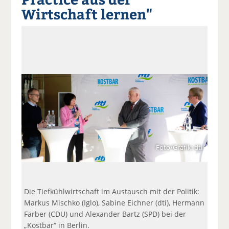
a
t
a
p
D
Wirtschaft lernen"
uf
wi
uf
er
ru
F
tt
Li
E
ck
ac
er
n
m
e
e
n
k
ai
n
b
e
l
o
di
v
o
n
er
k
te
se
te
il
n
il
e
d
e
n
e
n
n
Foto/Grafik: dti
Die Tiefkühlwirtschaft im Austausch mit der Politik:
Markus Mischko (Iglo), Sabine Eichner (dti), Hermann
Färber (CDU) und Alexander Bartz (SPD) bei der
„Kostbar“ in Berlin.