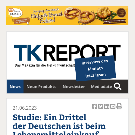
Interview des
Monats
jetzt lesen
News
Neue Produkte
Newsletter
Mediadaten
S
u
c
21.06.2023
Ar
Ar
Ar
Ar
Ar
h
Studie: Ein Drittel
ti
ti
ti
ti
ti
e
der Deutschen ist beim
k
k
k
k
k
Lebensmitteleinkauf
el
el
el
el
el