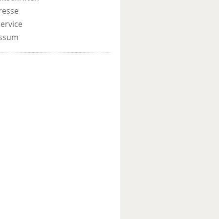
resse
ervice
ssum