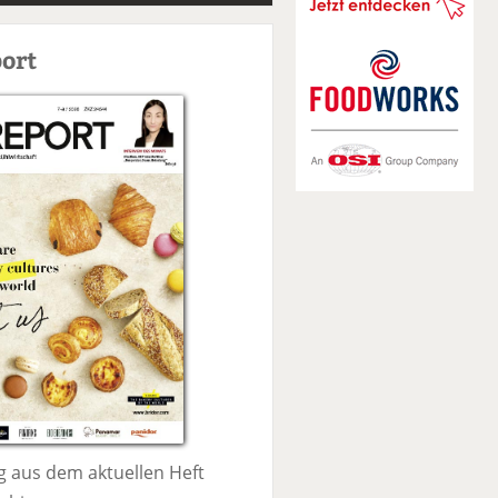
S
u
ort
c
h
e
 aus dem aktuellen Heft