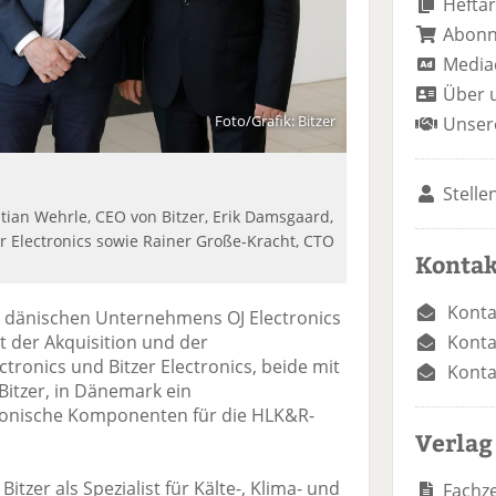
Heftar
Abon
Media
Über 
Foto/Grafik: Bitzer
Unser
Stelle
istian Wehrle, CEO von Bitzer, Erik Damsgaard,
r Electronics sowie Rainer Große-Kracht, CTO
Kontak
Konta
s dänischen Unternehmens OJ Electronics
Konta
t der Akquisition und der
ronics und Bitzer Electronics, beide mit
Konta
 Bitzer, in Dänemark ein
ronische Komponenten für die HLK&R-
Verlag
itzer als Spezialist für Kälte-, Klima- und
Fachze