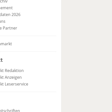
chiv
nement
daten 2026
uns
e Partner
nmarkt
t
kt Redaktion
kt Anzeigen
kt Leserservice
itschriften