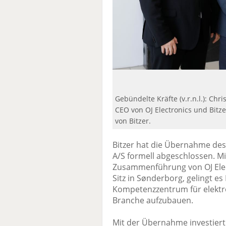
Gebündelte Kräfte (v.r.n.l.): Chr
CEO von OJ Electronics und Bitze
von Bitzer.
Bitzer hat die Übernahme de
A/S formell abgeschlossen. Mi
Zusammenführung von OJ Elect
Sitz in Sønderborg, gelingt es
Kompetenzzentrum für elekt
Branche aufzubauen.
Mit der Übernahme investiert B