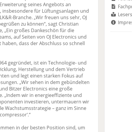
rweiterung seines Angebots an
Fachp
 insbesondere für Lüftungsanlagen und
Lesers
K&R-Branche. „Wir freuen uns sehr, OJ
Impre
r begrüßen zu können“, sagt Christian
e, „Ein großes Dankeschön für die
ms, auf Seiten von OJ Electronics und
t haben, dass der Abschluss so schnell
1964 gegründet, ist ein Technologie- und
wicklung, Herstellung und dem Vertrieb
en und legt einen starken Fokus auf
Lösungen. „Wir sehen in dem gebündelten
nd Bitzer Electronics eine große
e. „Indem wir in energieeffiziente und
omponenten investieren, untermauern wir
le Wachstumsstrategie – ganz im Sinne
compressor‘.“
sammen in der besten Position sind, um