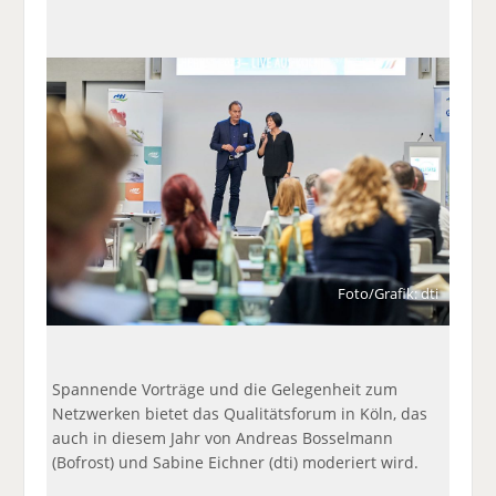
a
t
a
p
D
uf
wi
uf
er
ru
F
tt
Li
E
ck
ac
er
n
m
e
e
n
k
ai
n
b
e
l
o
di
v
o
n
er
k
te
se
te
il
n
il
e
d
e
n
e
Foto/Grafik: dti
n
n
Spannende Vorträge und die Gelegenheit zum
Netzwerken bietet das Qualitätsforum in Köln, das
auch in diesem Jahr von Andreas Bosselmann
(Bofrost) und Sabine Eichner (dti) moderiert wird.