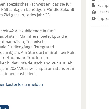
nen spezifisches Fachwissen, das sie für
Fachp
 Kälteanlagen benötigen. Für die Zukunft
Lesers
Ziel gesetzt, jedes Jahr 25
Impre
rzeit 42 Auszubildende in fünf
uptsitz in Mannheim bietet Epta die
aufmann/frau, Technische
uale Studiengänge (Integrated
chnik) an. Am Standort in Brühl bei Köln
triekaufmann/frau lernen.
ker bildet Epta deutschlandweit aus. Ab
ahr 2024/2025 wird Epta am Standort in
ist:innen ausbilden.
ier kostenlos anmelden
ldung