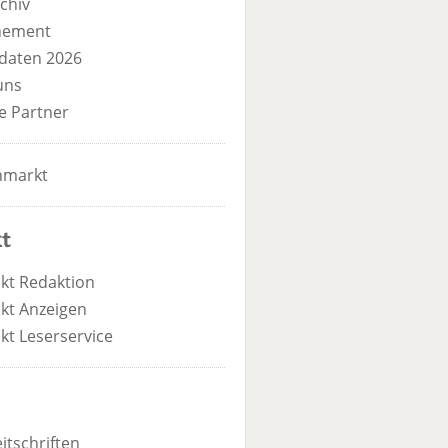
chiv
nement
daten 2026
uns
e Partner
nmarkt
t
kt Redaktion
kt Anzeigen
kt Leserservice
itschriften