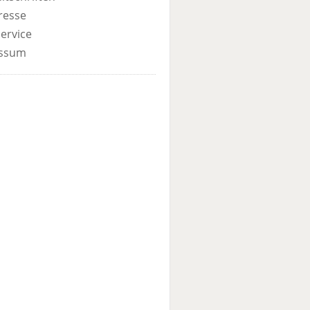
resse
ervice
ssum