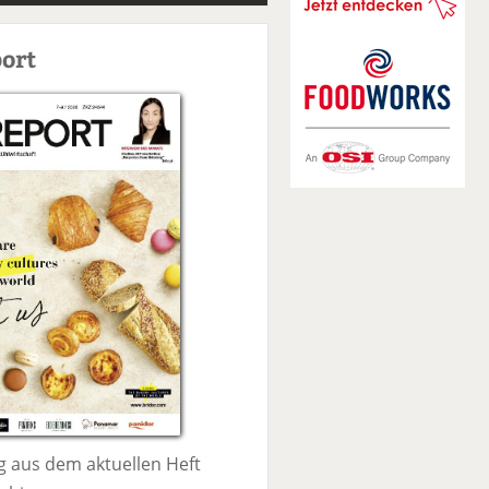
S
u
ort
c
h
e
 aus dem aktuellen Heft