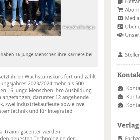
Heftar
Abon
Media
Über 
Foto/Grafik: Epta
Unser
Stelle
haben 16 junge Menschen ihre Karriere bei
Kontak
etzt ihren Wachstumskurs fort und zählt
dungsjahres 2023/2024 mehr als 500
Konta
ben 16 junge Menschen ihre Ausbildung
Konta
en angefangen, darunter 12 angehende
k, zwei Industriekaufleute sowie zwei
Konta
stemtechnik und für Integrated
Verlag
ta-Trainingscenter werden
Fachze
n den neuesten Technologien der