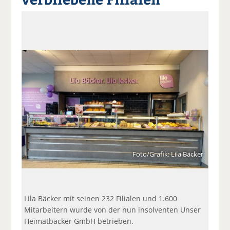
a
t
a
p
D
uf
wi
uf
er
ru
F
tt
Li
E
ck
ac
er
n
m
e
e
n
k
ai
n
b
e
l
o
di
v
o
n
er
k
te
se
te
il
n
il
e
d
e
n
e
n
n
Foto/Grafik: Lila Bäcker
Lila Bäcker mit seinen 232 Filialen und 1.600
Mitarbeitern wurde von der nun insolventen Unser
Heimatbäcker GmbH betrieben.