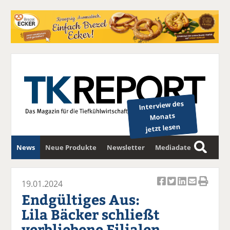
Interview des
Monats
jetzt lesen
News
Neue Produkte
Newsletter
Mediadaten
S
u
c
19.01.2024
Ar
Ar
Ar
Ar
Ar
h
Endgültiges Aus:
ti
ti
ti
ti
ti
e
Lila Bäcker schließt
k
k
k
k
k
verbliebene Filialen
el
el
el
el
el