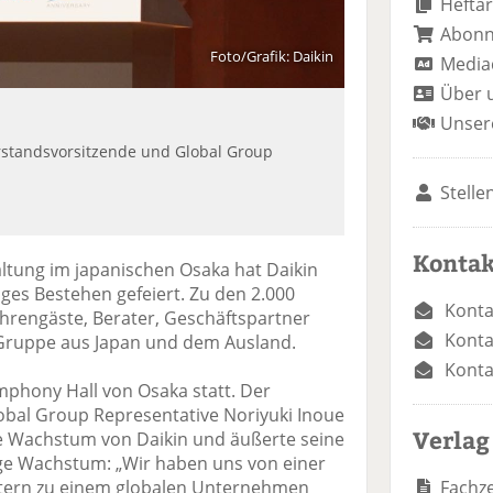
Heftar
Abon
Foto/Grafik: Daikin
Media
Über 
Unser
Vorstandsvorsitzende und Global Group
Stelle
Kontak
altung im japanischen Osaka hat Daikin
iges Bestehen gefeiert. Zu den 2.000
Konta
hrengäste, Berater, Geschäftspartner
Konta
-Gruppe aus Japan und dem Ausland.
Konta
mphony Hall von Osaka statt. Der
bal Group Representative Noriyuki Inoue
Verlag
ige Wachstum von Daikin und äußerte seine
ge Wachstum: „Wir haben uns von einer
Fachze
eitern zu einem globalen Unternehmen