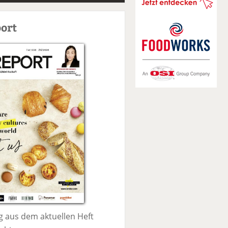
S
u
ort
c
h
e
 aus dem aktuellen Heft