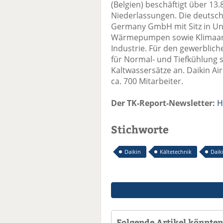
(Belgien) beschäftigt über 13.
Niederlassungen. Die deutsche
Germany GmbH mit Sitz in Unt
Wärmepumpen sowie Klimaanl
Industrie. Für den gewerblic
für Normal- und Tiefkühlung 
Kaltwassersätze an. Daikin A
ca. 700 Mitarbeiter.
Der TK-Report-Newsletter:
H
Stichworte
Daikin
Kältetechnik
Daiki
Folgende Artikel könnten 