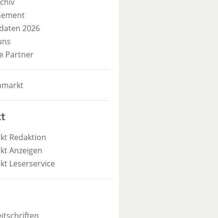
chiv
nement
daten 2026
uns
e Partner
nmarkt
t
kt Redaktion
kt Anzeigen
kt Leserservice
itschriften