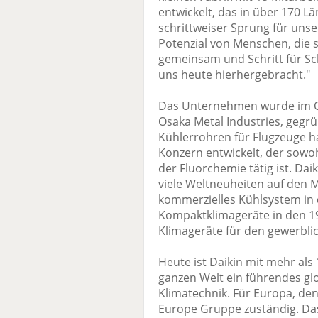
entwickelt, das in über 170 Lä
schrittweiser Sprung für un
Potenzial von Menschen, die s
gemeinsam und Schritt für Schr
uns heute hierhergebracht."
Das Unternehmen wurde im Ok
Osaka Metal Industries, gegr
Kühlerrohren für Flugzeuge ha
Konzern entwickelt, der sowoh
der Fluorchemie tätig ist. Da
viele Weltneuheiten auf den M
kommerzielles Kühlsystem in 
Kompaktklimageräte in den 19
Klimageräte für den gewerbli
Heute ist Daikin mit mehr al
ganzen Welt ein führendes g
Klimatechnik. Für Europa, den
Europe Gruppe zuständig. Da