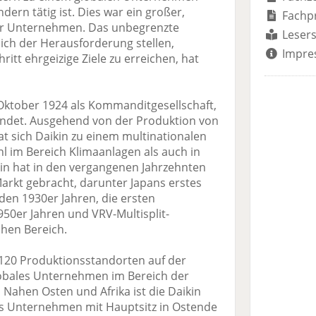
ndern tätig ist. Dies war ein großer,
Fachp
ser Unternehmen. Das unbegrenzte
Lesers
ich der Herausforderung stellen,
Impre
itt ehrgeizige Ziele zu erreichen, hat
tober 1924 als Kommanditgesellschaft,
ündet. Ausgehend von der Produktion von
t sich Daikin zu einem multinationalen
l im Bereich Klimaanlagen als auch in
ikin hat in den vergangenen Jahrzehnten
arkt gebracht, darunter Japans erstes
den 1930er Jahren, die ersten
50er Jahren und VRV-Multisplit-
chen Bereich.
s 120 Produktionsstandorten auf der
lobales Unternehmen im Bereich der
 Nahen Osten und Afrika ist die Daikin
s Unternehmen mit Hauptsitz in Ostende