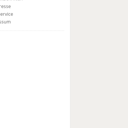
resse
ervice
ssum