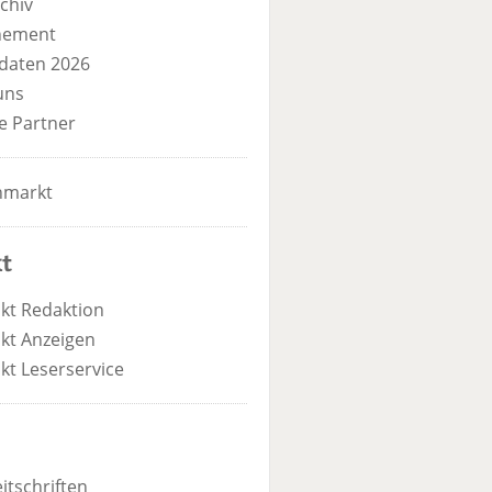
chiv
nement
daten 2026
uns
e Partner
nmarkt
t
kt Redaktion
kt Anzeigen
kt Leserservice
itschriften