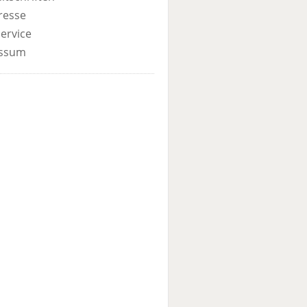
resse
ervice
ssum