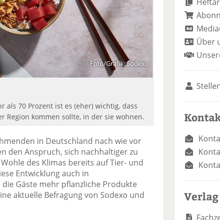
Heftar
Abon
Media
Über 
Unser
Foto/Grafik: Sodexo
Stelle
als 70 Prozent ist es (eher) wichtig, dass
Kontak
r Region kommen sollte, in der sie wohnen.
Konta
nehmenden in Deutschland nach wie vor
Konta
en den Anspruch, sich nachhaltiger zu
Wohle des Klimas bereits auf Tier- und
Konta
iese Entwicklung auch in
 die Gäste mehr pflanzliche Produkte
Verlag
ine aktuelle Befragung von Sodexo und
Fachze