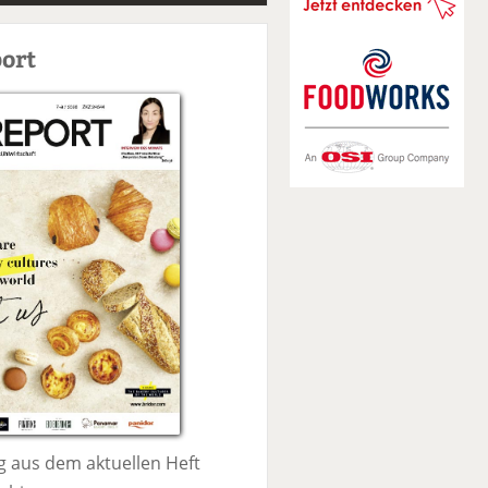
S
u
ort
c
h
e
 aus dem aktuellen Heft