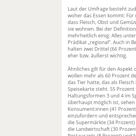
Laut der Umfrage besteht zud
woher das Essen kommt: Für me
dass Fleisch, Obst und Gemüs
sie wohnen. Bei der Definition
mehrheitlich einig: Alles unt
Prädikat „regional“. Auch in 
halten zwei Drittel (66 Prozen
eher bzw. äußerst wichtig.
Ähnliches gilt für den Aspekt
wollen mehr als 60 Prozent d
das Tier hatte, das als Fleisc
Speisekarte steht. 55 Prozent
Haltungsformen 3 und 4 im Sp
überhaupt möglich ist, sehen 
Konsument:innen (41 Prozent) 
einzufordern und entsprechend
die Supermärkte (34 Prozent) 
die Landwirtschaft (30 Prozen
Restaurants (8 Prozent) und 