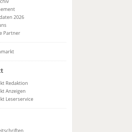
chiv
nement
daten 2026
uns
e Partner
nmarkt
t
kt Redaktion
kt Anzeigen
kt Leserservice
itschriften