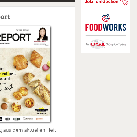
S
u
ort
c
h
e
 aus dem aktuellen Heft