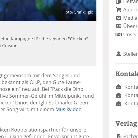
Heftar
Abon
Foto/Grafik: Iglo
Media
Über 
Unser
lo eine Kampagne für die veganen "Chicken"
 Cuisine.
Stelle
Kontak
 legt gemeinsam mit dem Sänger und
, bekannt als Oli.P, den Gute-Laune-
Konta
se ein" neu auf. Bei "Pack die Dino
Konta
ative Sommer-Gefühl im Mittelpunkt rund
hicken' Dinos der Iglo Submarke Green
Konta
 Der Song wird mit einem
Musikvideo
Verlag
ekten Kooperationspartner für unsere
Fachze
 Cuisine gefunden. Er versprüht gute