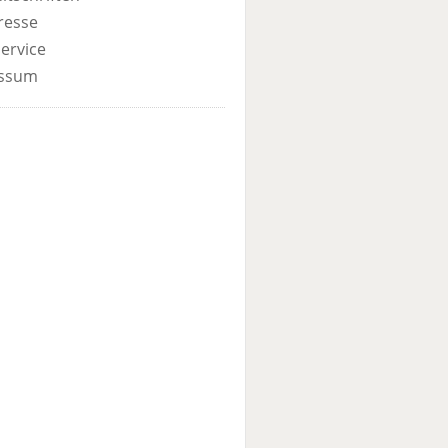
resse
ervice
ssum