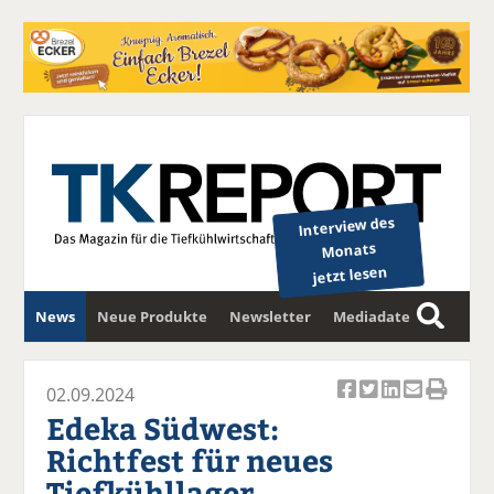
Interview des
Monats
jetzt lesen
News
Neue Produkte
Newsletter
Mediadaten
S
u
c
02.09.2024
Ar
Ar
Ar
Ar
Ar
h
Edeka Südwest:
ti
ti
ti
ti
ti
e
Richtfest für neues
k
k
k
k
k
Tiefkühllager
el
el
el
el
el