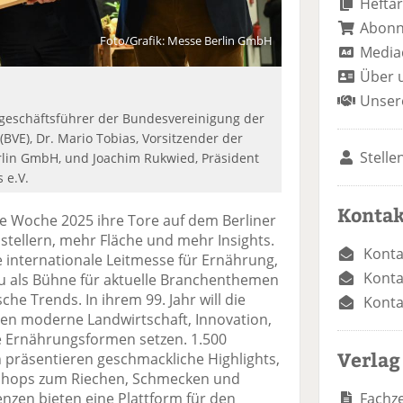
Heftar
Abon
Foto/Grafik: Messe Berlin GmbH
Media
Über 
Unser
ptgeschäftsführer der Bundesvereinigung der
BVE), Dr. Mario Tobias, Vorsitzender der
Stelle
lin GmbH, und Joachim Rukwied, Präsident
 e.V.
Kontak
ne Woche 2025 ihre Tore auf dem Berliner
tellern, mehr Fläche und mehr Insights.
Konta
ie internationale Leitmesse für Ernährung,
Konta
u als Bühne für aktuelle Branchenthemen
che Trends. In ihrem 99. Jahr will die
Konta
en moderne Landwirtschaft, Innovation,
ve Ernährungsformen setzen. 1.500
Verlag
n präsentieren geschmackliche Highlights,
kshops zum Riechen, Schmecken und
Fachze
zen bieten eine Plattform für den