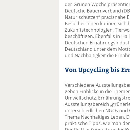
der Grünen Woche präsentiere
Deutsche Bauernverband (DBV
Natur schützen“ praxisnahe Ei
Besucher:innen können sich h
Zukunftstechnologien, Tier
beschäftigen. Ebenfalls in Ha
Deutschen Ernährungsindustr
Deutschland unter dem Motto
und Nachhaltigkeit die Ernäh
Von Upcycling bis E
Verschiedene Ausstellungsb
geben Einblicke in die Themen
Umweltschutz, Ernährungstre
Ausstellungsbereich „grünerle
unterschiedlichen NGOs und 
Thema Nachhaltiges Leben. D
praktische Tipps, wie man de
Der Re-Use Superstore der B