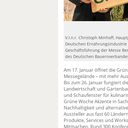
V.l.n.r. Christoph Minhoff, Hau
Deutschen Ernährungsindustrie (
Geschäftsführung der Messe Ber
des Deutschen Bauernverbandes
Am 17. Januar öffnet die Grü
Messegelände – mit mehr Auss
Bis zum 26. Januar fungiert d
Landwirtschaft und Gartenba
und Schaufenster für kulinaris
Grüne Woche Akzente in Sach
Nachhaltigkeit und alternati
Aussteller aus fast 60 Länder
Produkte, Services und Wor
Mitmachen. Rund 300 Konferen