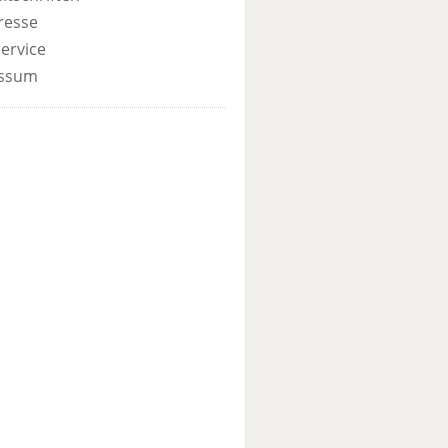
resse
ervice
ssum