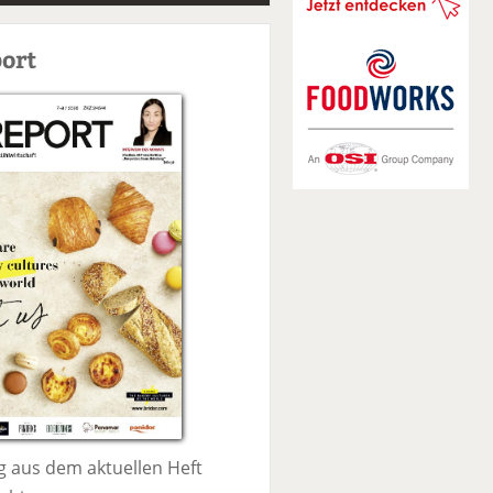
S
u
ort
c
h
e
 aus dem aktuellen Heft