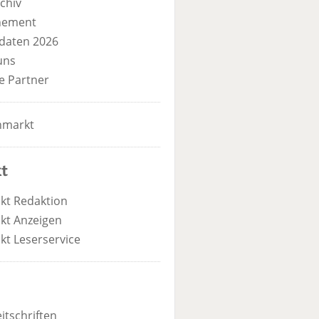
chiv
nement
daten 2026
uns
e Partner
nmarkt
t
kt Redaktion
kt Anzeigen
kt Leserservice
itschriften