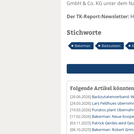
GmbH & Co. KG unter dem Na
Der TK-Report-Newsletter:
H
Stichworte
Bakerman
Backzutaten
K
Folgende Artikel könnten 
[26.06.2026]
Backzutatenverband: Wi
[24.03.2026]
Lars Feldhues übernim
[19.03.2026]
Puratos plant Überna
[17.02.2026]
Bakerman: Neue Kooper
[03.11.2025]
Patrick Gerdes wird Ges
[06.10.2025]
Bakerman: Robert Grim