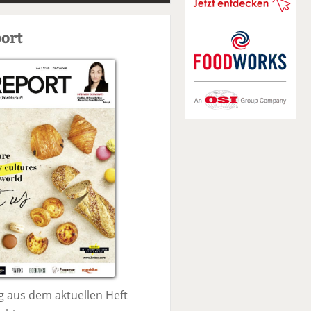
S
u
ort
c
h
e
 aus dem aktuellen Heft