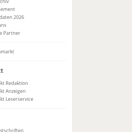
chiv
nement
daten 2026
uns
e Partner
nmarkt
t
kt Redaktion
kt Anzeigen
kt Leserservice
itschriften