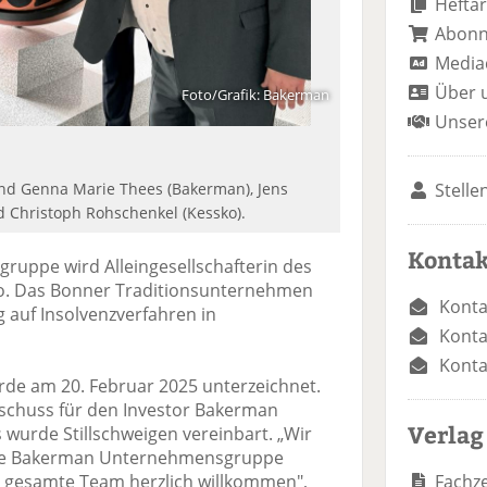
Heftar
Abon
Media
Über 
Foto/Grafik: Bakerman
Unser
Stelle
o und Genna Marie Thees (Bakerman), Jens
d Christoph Rohschenkel (Kessko).
Kontak
uppe wird Alleingesellschafterin des
ko. Das Bonner Traditionsunternehmen
Konta
g auf Insolvenzverfahren in
Konta
Konta
urde am 20. Februar 2025 unterzeichnet.
schuss für den Investor Bakerman
Verlag
wurde Stillschweigen vereinbart. „Wir
n die Bakerman Unternehmensgruppe
Fachze
gesamte Team herzlich willkommen",