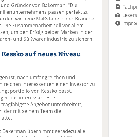
 und Gründer von Bakerman. "Die
Fachp
amilienunternehmens passen perfekt zu
Lesers
erden wir neue Maßstäbe in der Branche
Impre
r. Die Zusammenarbeit soll vor allem
tzen, um den Erfolg beider Marken in der
aren- und Süßwarenindustrie zu sichern.
 Kessko auf neues Niveau
ngen ist, nach umfangreichen und
hlreichen Interessenten einen Investor zu
tungsportfolio von Kessko passt.
iger das interessanteste
tragfähigste Angebot unterbreitet“,
r, der mit seinem Team die
hatte.
t Bakerman übernimmt geradezu alle