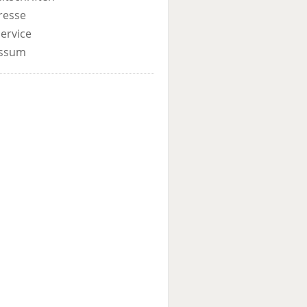
resse
ervice
ssum