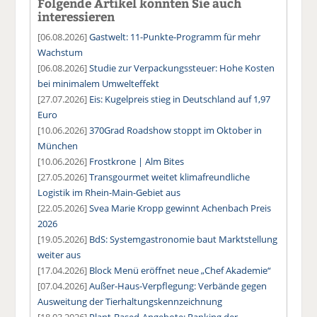
Folgende Artikel könnten Sie auch
interessieren
[06.08.2026]
Gastwelt: 11-Punkte-Programm für mehr
Wachstum
[06.08.2026]
Studie zur Verpackungssteuer: Hohe Kosten
bei minimalem Umwelteffekt
[27.07.2026]
Eis: Kugelpreis stieg in Deutschland auf 1,97
Euro
[10.06.2026]
370Grad Roadshow stoppt im Oktober in
München
[10.06.2026]
Frostkrone | Alm Bites
[27.05.2026]
Transgourmet weitet klimafreundliche
Logistik im Rhein-Main-Gebiet aus
[22.05.2026]
Svea Marie Kropp gewinnt Achenbach Preis
2026
[19.05.2026]
BdS: Systemgastronomie baut Marktstellung
weiter aus
[17.04.2026]
Block Menü eröffnet neue „Chef Akademie“
[07.04.2026]
Außer-Haus-Verpflegung: Verbände gegen
Ausweitung der Tierhaltungskennzeichnung
[18.03.2026]
Plant-Based-Angebote: Ranking der