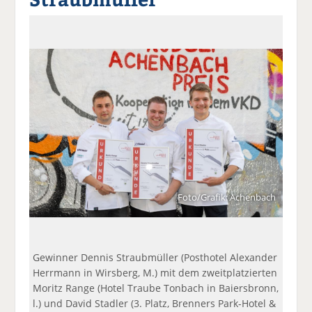
a
t
a
p
D
uf
wi
uf
er
ru
F
tt
Li
E
ck
ac
er
n
m
e
e
n
k
ai
n
b
e
l
o
di
v
o
n
er
k
te
se
te
il
n
il
e
d
e
n
e
n
n
Foto/Grafik: Achenbach
Gewinner Dennis Straubmüller (Posthotel Alexander
Herrmann in Wirsberg, M.) mit dem zweitplatzierten
Moritz Range (Hotel Traube Tonbach in Baiersbronn,
l.) und David Stadler (3. Platz, Brenners Park-Hotel &