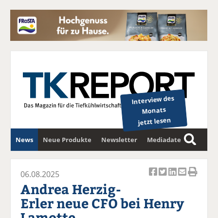
Interview des
Monats
jetzt lesen
News
Neue Produkte
Newsletter
Mediadaten
S
u
c
06.08.2025
Ar
Ar
Ar
Ar
Ar
h
Andrea Herzig-
ti
ti
ti
ti
ti
e
Erler neue CFO bei Henry
k
k
k
k
k
Lamotte
el
el
el
el
el