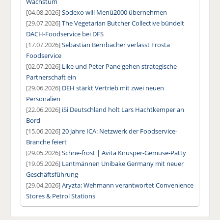
Wachstum
[04.08.2026]
Sodexo will Menü2000 übernehmen
[29.07.2026]
The Vegetarian Butcher Collective bündelt
DACH-Foodservice bei DFS
[17.07.2026]
Sebastian Bernbacher verlässt Frosta
Foodservice
[02.07.2026]
Like und Peter Pane gehen strategische
Partnerschaft ein
[29.06.2026]
DEH stärkt Vertrieb mit zwei neuen
Personalien
[22.06.2026]
iSi Deutschland holt Lars Hachtkemper an
Bord
[15.06.2026]
20 Jahre ICA: Netzwerk der Foodservice-
Branche feiert
[29.05.2026]
Schne-frost | Avita Knusper-Gemüse-Patty
[19.05.2026]
Lantmännen Unibake Germany mit neuer
Geschäftsführung
[29.04.2026]
Aryzta: Wehmann verantwortet Convenience
Stores & Petrol Stations