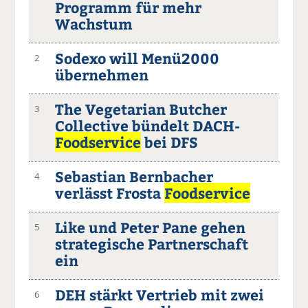
Programm für mehr
Wachstum
Sodexo will Menü2000
2
übernehmen
The Vegetarian Butcher
3
Collective bündelt DACH-
Foodservice
bei DFS
Sebastian Bernbacher
4
verlässt Frosta
Foodservice
Like und Peter Pane gehen
5
strategische Partnerschaft
ein
DEH stärkt Vertrieb mit zwei
6