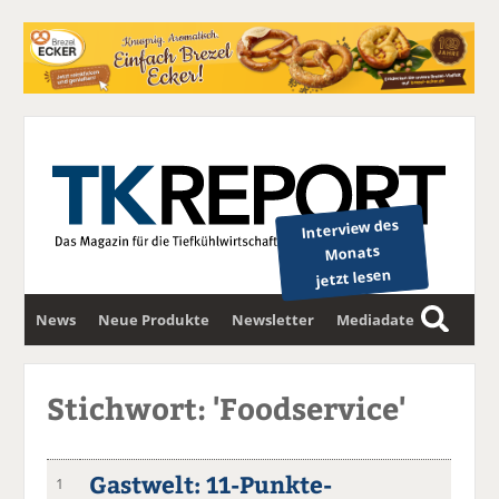
Interview des
Monats
jetzt lesen
News
Neue Produkte
Newsletter
Mediadaten
S
u
c
Stichwort: 'Foodservice'
h
e
Gastwelt: 11-Punkte-
1