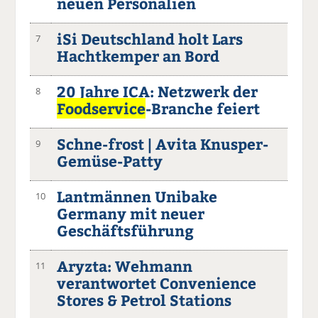
neuen Personalien
iSi Deutschland holt Lars
7
Hachtkemper an Bord
20 Jahre ICA: Netzwerk der
8
Foodservice
-Branche feiert
Schne-frost | Avita Knusper-
9
Gemüse-Patty
Lantmännen Unibake
10
Germany mit neuer
Geschäftsführung
Aryzta: Wehmann
11
verantwortet Convenience
Stores & Petrol Stations