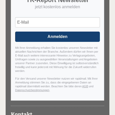
jetzt kostenlos anmelden
Anmelden
Mit Ihrer Anmeldung erhalten Sie kostenlos unseren Newsletter mit
aktuellen Nachrichten der Branche. Außerdem dürfen wir Ihnen per
E-Mail auch weitere interessante Hinweise zu Verlagsangeboten,
Umfragen sowie zu ausgewählten Veranstaltungen und Angeboten
unserer Partner zusenden. Diese Einwilligung ist selbstverständlich
freiwillig und kann jederzeit mit Wirkung für die Zukunft widerrufen
werden.
Für den Versand unserer Newsletter nutzen wir rapidmail. Mit Ihrer
Anmeldung stimmen Sie zu, dass die eingegebenen Daten an
rapidmail übermittelt werden. Beachten Sie bitte deren
AGB
und
Datenschutzbestimmungen
.
Kontakt