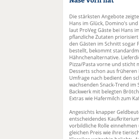
Die stärksten Angebote zeigt
Hans im Glück, Domino’s un
laut ProVeg Gäste bei Hans i
pflanzliche Zutaten priorisie
den Gästen im Schnitt sogar 
bestellt, bekommt standardmä
Hähnchenalternative. Lieferd
Pizza/Pasta vorne und sticht
Desserts schon aus früheren
Umfrage nach bedient den sc
wachsenden Snack-Trend im 
Backwerk mit belegten Brötch
Extras wie Hafermilch zum Ka
Angesichts knapper Geldbeutel 
entscheidendes Kaufkriteriu
vorbildliche Rolle einnehmen
gleichen Preis wie ihre tieri