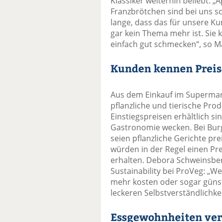
Klassiker weiterhin beliebt: 
Franzbrötchen sind bei uns sch
lange, dass das für unsere K
gar kein Thema mehr ist. Sie k
einfach gut schmecken“, so M
Kunden kennen Preis
Aus dem Einkauf im Supermar
pflanzliche und tierische Pro
Einstiegspreisen erhältlich s
Gastronomie wecken. Bei Burg
seien pflanzliche Gerichte pre
würden in der Regel einen Prei
erhalten. Debora Schweinsbe
Sustainability bei ProVeg: „W
mehr kosten oder sogar güns
leckeren Selbstverständlichkei
Essgewohnheiten ver