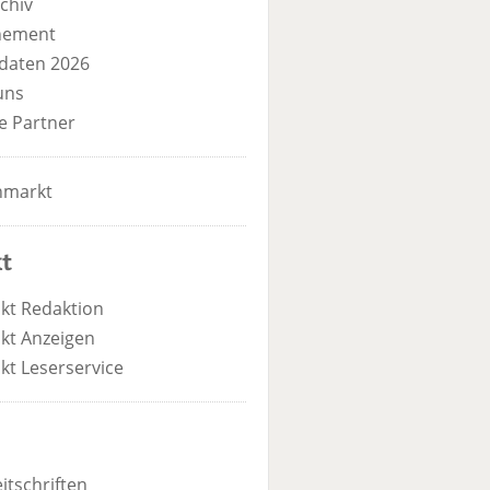
chiv
nement
daten 2026
uns
e Partner
nmarkt
t
kt Redaktion
kt Anzeigen
kt Leserservice
itschriften