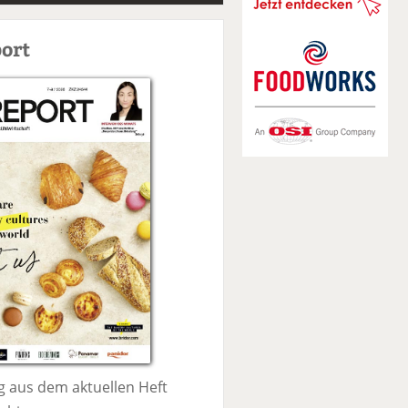
S
u
ort
c
h
e
 aus dem aktuellen Heft