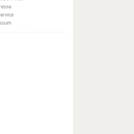
resse
ervice
ssum