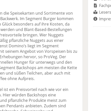
Fachp
Lesers
en die Speisekarten und Sortimente von
d Backwerk. Im Segment Burger kommen
Impre
m Glück besonders auf ihre Kosten, da
rt werden und Blant-Based-Bestellungen
Preisvorteile bringen. Wer Nuggets
ßig pflanzliche Nuggets aus einer
ienst Domino’s liegt im Segment
 mit seinem Angebot von Vorspeisen bis zu
 Erhebungen hervor, so ProVeg. Der
hnellen Hunger für unterwegs und den
Segment Backshops am meisten die Kette
en und süßen Teilchen, aber auch mit
ffee ohne Aufpreis.
ist ein Preisvorteil nach wie vor ein
m. Hier würden Backshops eine
 und pflanzliche Produkte meist zum
schen Pendants anbieten. Zudem sind