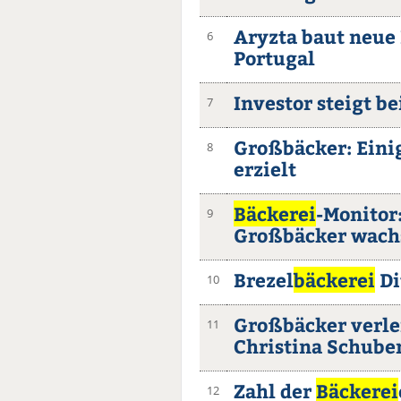
Aryzta baut neue
6
Portugal
Investor steigt be
7
Großbäcker: Einig
8
erzielt
Bäckerei
-Monitor
9
Großbäcker wach
Brezel
bäckerei
Di
10
Großbäcker verle
11
Christina Schube
Zahl der
Bäckerei
12