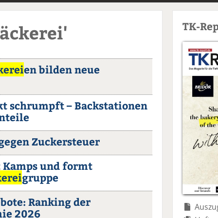
TK-Rep
äckerei'
kerei
en bilden neue
t schrumpft – Backstationen
nteile
gegen Zuckersteuer
 Kamps und formt
erei
gruppe
bote: Ranking der
Auszug
ie 2026