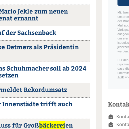
 Mario Jekle zum neuen
Mit Ihre
senat ernannt
unseren 
der Bra
Mail auc
Verlags
uf der Sachsenback
ausgewä
unserer 
ist selb
e Detmers als Präsidentin
jederzei
werden.
Für den
rapidmai
as Schuhmacher soll ab 2024
dass di
setzen
übermitt
AGB
un
rmeldet Rekordumsatz
Innenstädte trifft auch
Kontak
Konta
luss für Groß
bäckerei
en
Konta