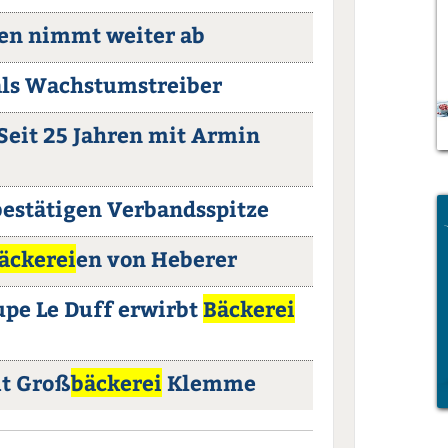
en nimmt weiter ab
als Wachstumstreiber
 Seit 25 Jahren mit Armin
bestätigen Verbandsspitze
äckerei
en von Heberer
upe Le Duff erwirbt
Bäckerei
t Groß
bäckerei
Klemme