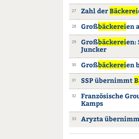
Zahl der
Bäckerei
27
Groß
bäckerei
en 
28
Groß
bäckerei
en:
29
Juncker
Groß
bäckerei
en 
30
SSP übernimmt
B
31
Französische Gro
32
Kamps
Aryzta übernimm
33