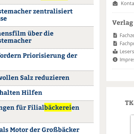
Konta
temacher zentralisiert
sse
Verlag
ensfilm über die
Fachze
temacher
Fachp
Lesers
fordern Priorisierung der
Impre
wollen Salz reduzieren
rhalten Hilfen
TK
en für Filial
bäckerei
en
 als Motor der Großbäcker