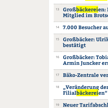
Groß
bäckerei
en:
13
Mitglied im Brot
7.000 Besucher a
14
Großbäcker: Ulrik
15
bestätigt
Großbäcker: Tobi
16
Armin Juncker er
Bäko-Zentrale ve
17
„Veränderung der 
18
Filial
bäckerei
en“
Neuer Tarifabsch
19