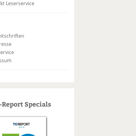
kt Leserservice
itschriften
resse
ervice
ssum
-Report Specials