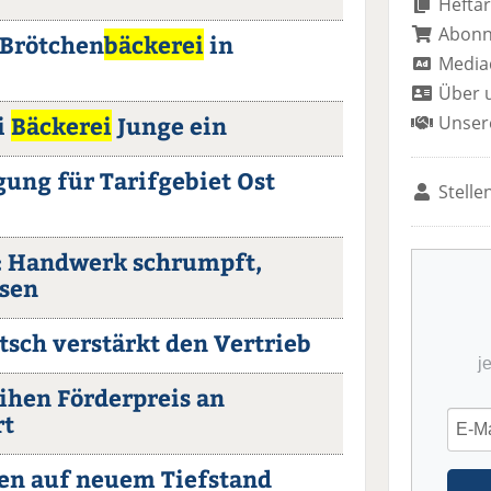
Heftar
Abon
 Brötchen
bäckerei
in
Media
Über 
i
Bäckerei
Junge ein
Unser
ung für Tarifgebiet Ost
Stelle
: Handwerk schrumpft,
sen
tsch verstärkt den Vertrieb
j
ihen Förderpreis an
rt
en auf neuem Tiefstand