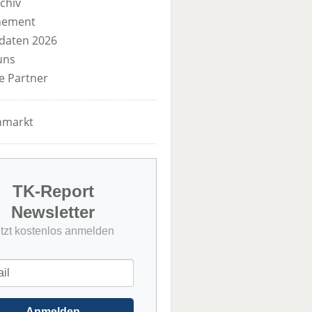
chiv
nement
daten 2026
uns
e Partner
nmarkt
TK-Report
Newsletter
etzt kostenlos anmelden
Anmelden