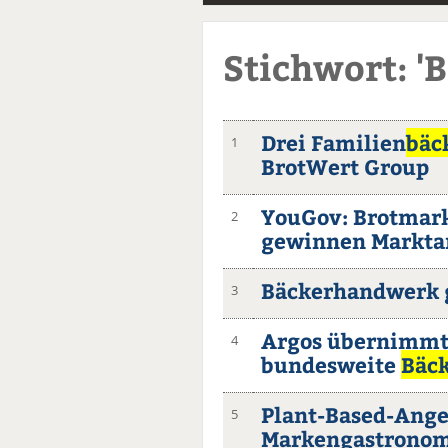
Stichwort: 'B
Drei Familien
bäc
1
BrotWert Group
YouGov: Brotmark
2
gewinnen Markta
Bäckerhandwerk 
3
Argos übernimmt
4
bundesweite
Bäck
Plant-Based-Ange
5
Markengastronom