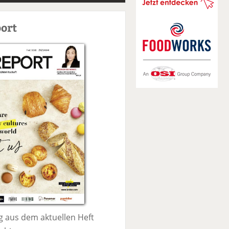
S
u
ort
c
h
e
 aus dem aktuellen Heft