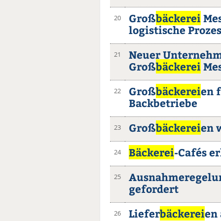
Groß
bäckerei
Mes
20
logistische Proze
Neuer Unternehm
21
Groß
bäckerei
Mes
Groß
bäckerei
en 
22
Backbetriebe
Groß
bäckerei
en 
23
Bäckerei
-Cafés e
24
Ausnahmeregelung
25
gefordert
Liefer
bäckerei
en
26