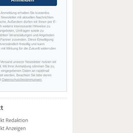
r Anmeldung erhalten Sie kostenlos
Newsletter mit aktuellen Nachrichten
nche. Außerdem dürfen wir Ihnen per E-
h weitere interessante Hinweise zu
angeboten, Umfragen sowie zu
hlten Veranstaltungen und Angeboten
Partner zusenden. Diese Einwilligung
stverständlich freiwillig und kann
t mit Wirkung für die Zukunft widerrufen
 Versand unserer Newsletter nutzen wir
l. Mit Ihrer Anmeldung stimmen Sie zu,
e eingegebenen Daten an rapidmail
elt werden. Beachten Sie bitte deren
d
Datenschutzbestimmungen
.
t
kt Redaktion
kt Anzeigen