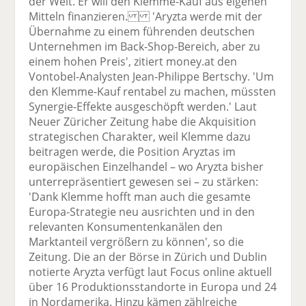
der Welt. Er will den Klemme-Kauf aus eigenen
Mitteln finanzieren. 'Aryzta werde mit der
Übernahme zu einem führenden deutschen
Unternehmen im Back-Shop-Bereich, aber zu
einem hohen Preis', zitiert money.at den
Vontobel-Analysten Jean-Philippe Bertschy. 'Um
den Klemme-Kauf rentabel zu machen, müssten
Synergie-Effekte ausgeschöpft werden.' Laut
Neuer Züricher Zeitung habe die Akquisition
strategischen Charakter, weil Klemme dazu
beitragen werde, die Position Aryztas im
europäischen Einzelhandel – wo Aryzta bisher
unterrepräsentiert gewesen sei – zu stärken:
'Dank Klemme hofft man auch die gesamte
Europa-Strategie neu ausrichten und in den
relevanten Konsumentenkanälen den
Marktanteil vergrößern zu können', so die
Zeitung. Die an der Börse in Zürich und Dublin
notierte Aryzta verfügt laut Focus online aktuell
über 16 Produktionsstandorte in Europa und 24
in Nordamerika. Hinzu kämen zählreiche