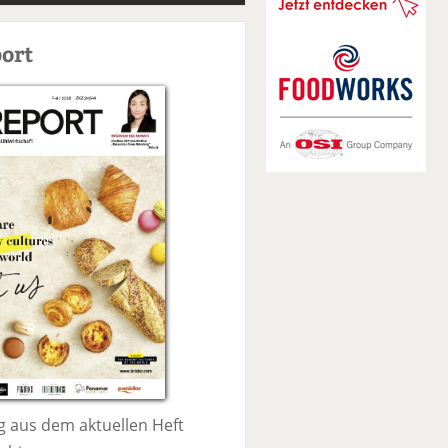
S
u
ort
c
h
e
 aus dem aktuellen Heft