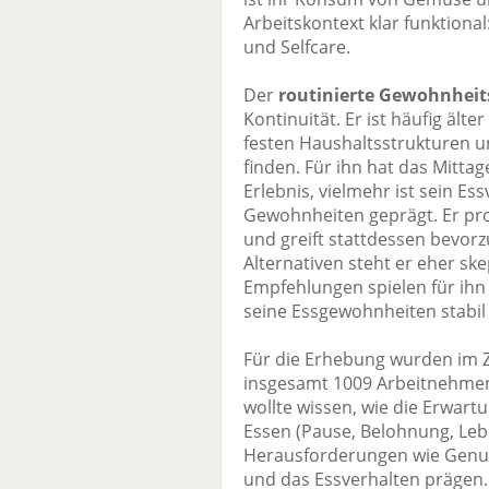
Arbeitskontext klar funktional:
und Selfcare.
Der
routinierte Gewohnheit
Kontinuität. Er ist häufig älter
festen Haushaltsstrukturen un
finden. Für ihn hat das Mitta
Erlebnis, vielmehr ist sein Es
Gewohnheiten geprägt. Er prob
und greift stattdessen bevorz
Alternativen steht er eher sk
Empfehlungen spielen für ihn
seine Essgewohnheiten stabil
Für die Erhebung wurden im Z
insgesamt 1009 Arbeitnehmen
wollte wissen, wie die Erwar
Essen (Pause, Belohnung, Lebe
Herausforderungen wie Genu
und das Essverhalten prägen.