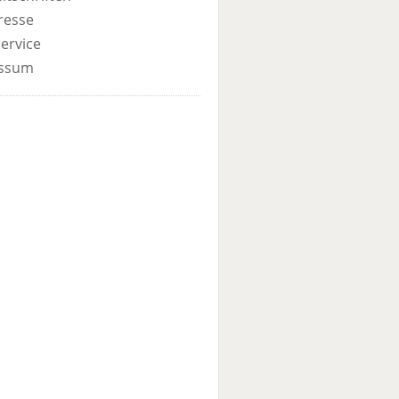
resse
ervice
ssum