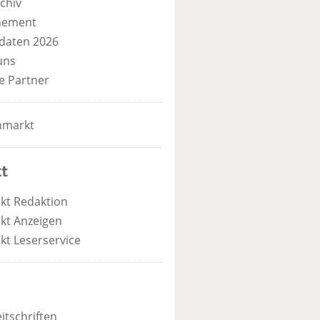
chiv
nement
daten 2026
uns
e Partner
nmarkt
t
kt Redaktion
kt Anzeigen
kt Leserservice
itschriften