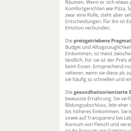
Räumen. Wenn er sich etwas gö
Komfortgerichten wie Pizza, 
zwar eine Rolle, steht aber s
Entscheidungen. Für ihn ist 
Emotion verbunden.
Die
preisgetriebene Pragmat
Budget und Alltagstauglichkeit
Einkommen, ist meist zwischen
ländlich. Für sie ist der Pre
beim Essen. Entsprechend nut
seltener, wenn sie diese als 
sie häufig zu schnellen und e
Die
gesundheitsorientierte 
bewusste Ernährung. Sie verf
Bildungsabschluss, lebt eher
bis höheres Einkommen. Sie l
sowie auf Transparenz bei Leb
Konsum von Fleisch und vera
ist ihr Konsum von Gemüse un