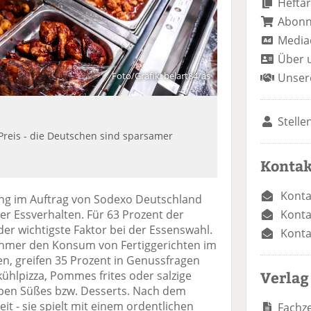
Heftar
Abon
Media
Über 
Foto/Grafik: belart84/as
Unser
Stelle
Preis - die Deutschen sind sparsamer
Kontak
Konta
ung im Auftrag von Sodexo Deutschland
Konta
er Essverhalten. Für 63 Prozent der
er wichtigste Faktor bei der Essenswahl.
Konta
ehmer den Konsum von Fertiggerichten im
en, greifen 35 Prozent in Genussfragen
Verlag
kühlpizza, Pommes frites oder salzige
ieben Süßes bzw. Desserts. Nach dem
t - sie spielt mit einem ordentlichen
Fachze