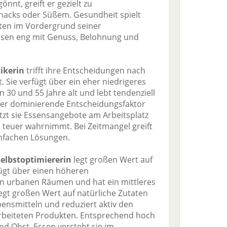
nnt, greift er gezielt zu
Snacks oder Süßem. Gesundheit spielt
elten im Vordergrund seiner
Essen eng mit Genuss, Belohnung und
ikerin
trifft ihre Entscheidungen nach
. Sie verfügt über ein eher niedrigeres
 30 und 55 Jahre alt und lebt tendenziell
is der dominierende Entscheidungsfaktor
zt sie Essensangebote am Arbeitsplatz
zu teuer wahrnimmt. Bei Zeitmangel greift
infachen Lösungen.
Selbstoptimiererin
legt großen Wert auf
ügt über einen höheren
 in urbanen Räumen und hat ein mittleres
egt großen Wert auf natürliche Zutaten
ensmitteln und reduziert aktiv den
rbeiteten Produkten. Entsprechend hoch
d Obst. Essen versteht sie im