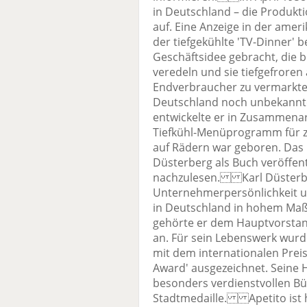
in Deutschland – die Produkti
auf. Eine Anzeige in der amerik
der tiefgekühlte 'TV-Dinner' 
Geschäftsidee gebracht, die 
veredeln und sie tiefgefroren 
Endverbraucher zu vermarkten
Deutschland noch unbekannte
entwickelte er in Zusammenar
Tiefkühl-Menüprogramm für z
auf Rädern war geboren. Das u
Düsterberg als Buch veröffent
nachzulesen. Karl Düsterber
Unternehmerpersönlichkeit um
in Deutschland in hohem Maße
gehörte er dem Hauptvorstand
an. Für sein Lebenswerk wur
mit dem internationalen Preis
Award' ausgezeichnet. Seine 
besonders verdienstvollen Bü
Stadtmedaille. Apetito ist he