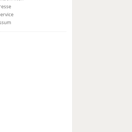
resse
ervice
ssum