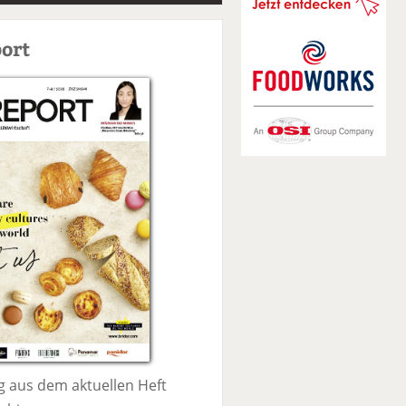
S
u
ort
c
h
e
 aus dem aktuellen Heft