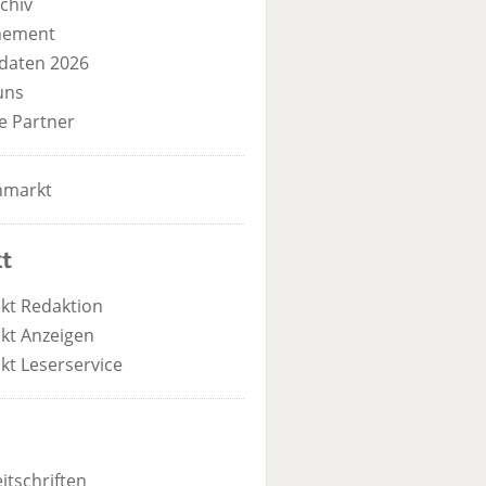
chiv
nement
daten 2026
uns
e Partner
nmarkt
t
kt Redaktion
kt Anzeigen
kt Leserservice
itschriften