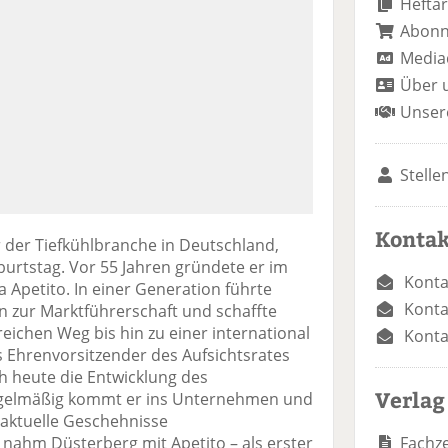
Heftar
Abon
Media
Über 
Unser
Stelle
Kontak
 der Tiefkühlbranche in Deutschland,
eburtstag. Vor 55 Jahren gründete er im
Konta
a Apetito. In einer Generation führte
Konta
 zur Marktführerschaft und schaffte
reichen Weg bis hin zu einer international
Konta
 Ehrenvorsitzender des Aufsichtsrates
h heute die Entwicklung des
Verlag
regelmäßig kommt er ins Unternehmen und
r aktuelle Geschehnisse
Fachze
ahm Düsterberg mit Apetito – als erster