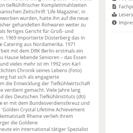
on tiefkühlfrischer Komplettmahlzeiten
Fachp
anischen Zeitschrift 'Life Magazine', in
Lesers
beworben wurden, hatte ihn auf die neue
Impre
bisher gehandelten Rohwaren weiter zu
als fertiges Gericht für Groß- und
. 1969 importierte Düsterberg das in
 Catering aus Nordamerika. 1971
beit mit dem DRK Berlin erstmals ein
u Hause lebende Senioren – das Essen
nd vieles mehr ist im 1992 von Karl
lichten Chronik seines Lebens (Foto)
g hat sich als engagierte
 die Entwicklung der Tiefkühlwirtschaft
 verdient gemacht. Viele Jahre lang
 des Deutschen Tiefkühlinstituts (dti)
de er mit dem Bundesverdienstkreuz und
 'Golden Crystal Lifetime Achievement
Heimatstadt Rheine verlieh ihrem
rger die Goldene
ute ein international tätiger Spezialist