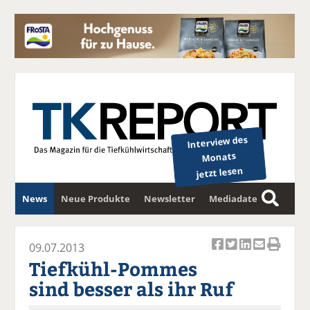
Interview des
Monats
jetzt lesen
News
Neue Produkte
Newsletter
Mediadaten
S
u
c
09.07.2013
Ar
Ar
Ar
Ar
Ar
h
Tiefkühl-Pommes
ti
ti
ti
ti
ti
e
sind besser als ihr Ruf
k
k
k
k
k
el
el
el
el
el