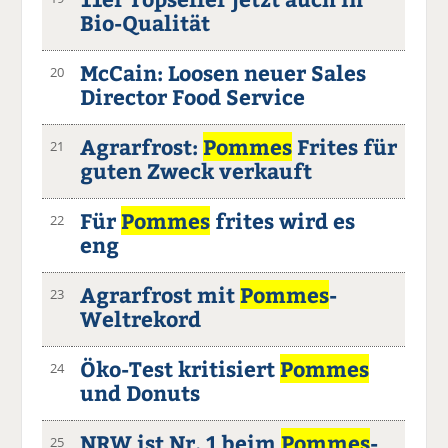
Bio-Qualität
McCain: Loosen neuer Sales
20
Director Food Service
Agrarfrost:
Pommes
Frites für
21
guten Zweck verkauft
Für
Pommes
frites wird es
22
eng
Agrarfrost mit
Pommes
-
23
Weltrekord
Öko-Test kritisiert
Pommes
24
und Donuts
NRW ist Nr. 1 beim
Pommes
-
25