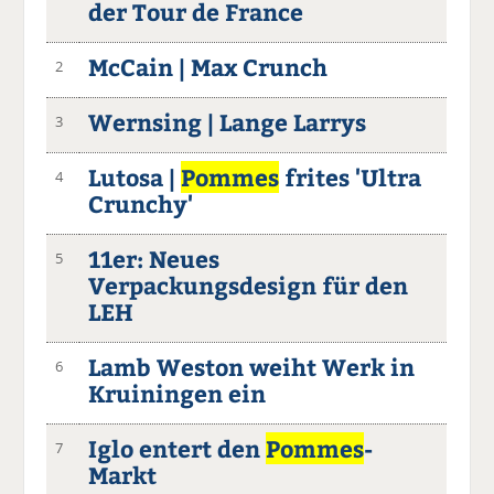
der Tour de France
McCain | Max Crunch
2
Wernsing | Lange Larrys
3
Lutosa |
Pommes
frites 'Ultra
4
Crunchy'
11er: Neues
5
Verpackungsdesign für den
LEH
Lamb Weston weiht Werk in
6
Kruiningen ein
Iglo entert den
Pommes
-
7
Markt