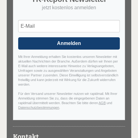
jetzt kostenlos anmelden
Anmelden
Mit Ihrer Anmeldung erhalten Sie kostenlos unseren Newsletter mit
aktuellen Nachrichten der Branche. Außerdem dürfen wir Ihnen per
E-Mail auch weitere interessante Hinweise zu Verlagsangeboten,
Umfragen sowie zu ausgewählten Veranstaltungen und Angeboten
unserer Partner zusenden. Diese Einwilligung ist selbstverständlich
freiwillig und kann jederzeit mit Wirkung für die Zukunft widerrufen
werden.
Für den Versand unserer Newsletter nutzen wir rapidmail. Mit Ihrer
Anmeldung stimmen Sie zu, dass die eingegebenen Daten an
rapidmail übermittelt werden. Beachten Sie bitte deren
AGB
und
Datenschutzbestimmungen
.
Kontakt