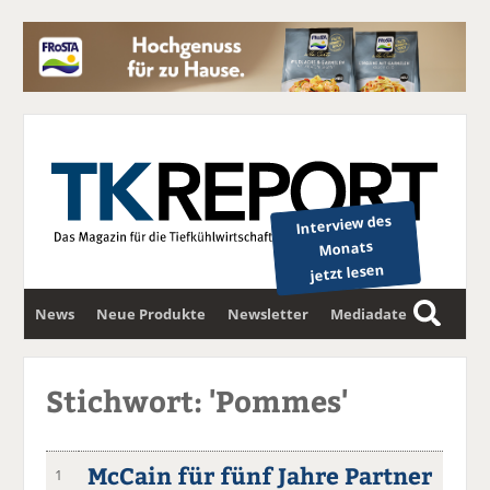
Interview des
Monats
jetzt lesen
News
Neue Produkte
Newsletter
Mediadaten
S
u
c
Stichwort: 'Pommes'
h
e
McCain für fünf Jahre Partner
1