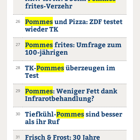
frites-Verzehr
Pommes
und Pizza: ZDF testet
26
wieder TK
Pommes
frites: Umfrage zum
27
100-jährigen
TK-
Pommes
überzeugen im
28
Test
Pommes
: Weniger Fett dank
29
Infrarotbehandlung?
Tiefkühl-
Pommes
sind besser
30
als ihr Ruf
Frisch & Frost: 30 Jahre
31