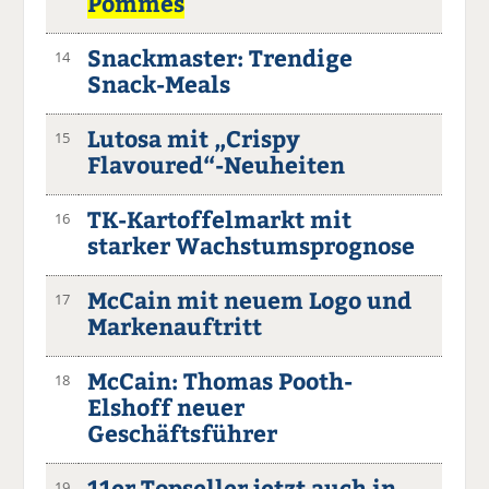
Pommes
Snackmaster: Trendige
14
Snack-Meals
Lutosa mit „Crispy
15
Flavoured“-Neuheiten
TK-Kartoffelmarkt mit
16
starker Wachstumsprognose
McCain mit neuem Logo und
17
Markenauftritt
McCain: Thomas Pooth-
18
Elshoff neuer
Geschäftsführer
11er Topseller jetzt auch in
19