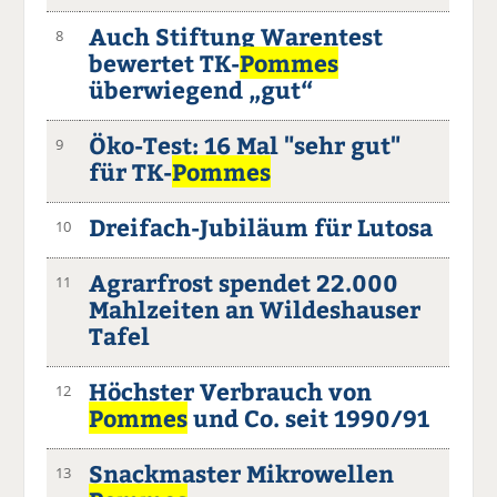
Auch Stiftung Warentest
8
bewertet TK-
Pommes
überwiegend „gut“
Öko-Test: 16 Mal "sehr gut"
9
für TK-
Pommes
Dreifach-Jubiläum für Lutosa
10
Agrarfrost spendet 22.000
11
Mahlzeiten an Wildeshauser
Tafel
Höchster Verbrauch von
12
Pommes
und Co. seit 1990/91
Snackmaster Mikrowellen
13