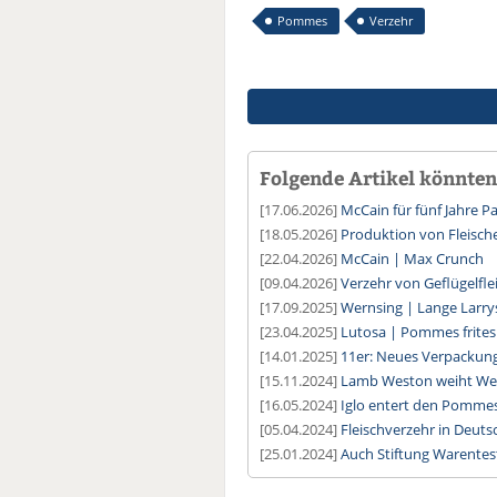
Pommes
Verzehr
Folgende Artikel könnten 
[17.06.2026]
McCain für fünf Jahre P
[18.05.2026]
Produktion von Fleische
[22.04.2026]
McCain | Max Crunch
[09.04.2026]
Verzehr von Geflügelflei
[17.09.2025]
Wernsing | Lange Larry
[23.04.2025]
Lutosa | Pommes frites 
[14.01.2025]
11er: Neues Verpackung
[15.11.2024]
Lamb Weston weiht Werk
[16.05.2024]
Iglo entert den Pomme
[05.04.2024]
Fleischverzehr in Deuts
[25.01.2024]
Auch Stiftung Warente