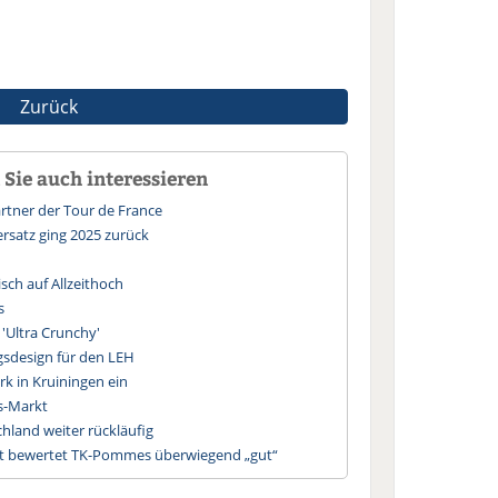
Zurück
Sie auch interessieren
artner der Tour de France
rsatz ging 2025 zurück
sch auf Allzeithoch
s
'Ultra Crunchy'
sdesign für den LEH
 in Kruiningen ein
s-Markt
chland weiter rückläufig
st bewertet TK-Pommes überwiegend „gut“