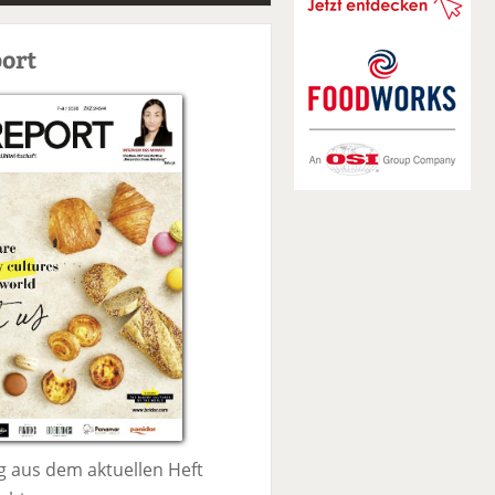
S
u
ort
c
h
e
 aus dem aktuellen Heft