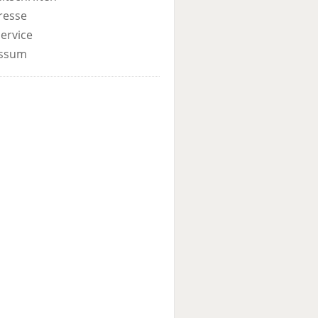
resse
ervice
ssum