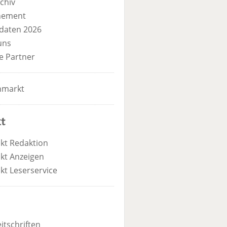
chiv
nement
daten 2026
uns
e Partner
nmarkt
t
kt Redaktion
kt Anzeigen
kt Leserservice
itschriften