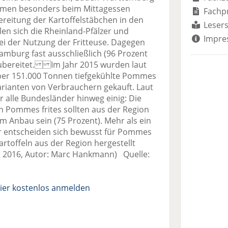
emen besonders beim Mittagessen
Fachp
reitung der Kartoffelstäbchen in den
Lesers
len sich die Rheinland-Pfälzer und
Impre
ei der Nutzung der Fritteuse. Dagegen
amburg fast ausschließlich (96 Prozent
zubereitet. Im Jahr 2015 wurden laut
über 151.000 Tonnen tiefgekühlte Pommes
arianten von Verbrauchern gekauft. Laut
 alle Bundesländer hinweg einig: Die
ten Pommes frites sollten aus der Region
 Anbau sein (75 Prozent). Mehr als ein
fer entscheiden sich bewusst für Pommes
Kartoffeln aus der Region hergestellt
li 2016, Autor: Marc Hankmann) Quelle:
ier kostenlos anmelden