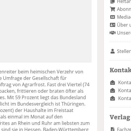
Heftar
Abon
Media
Über 
Unser
Stelle
Kontak
zenreiter beim heimischen Verzehr von
e Umfrage der Gesellschaft für
Konta
rag von Agrarfrost. Fast drei Viertel (74
Konta
cken, frittieren oder braten öfter als
s. Mit 59 Prozent liegt das Bundesland
Konta
licht im Bundesvergleich ist Thüringen.
rozent) der Haushalte im Freistaat
Verlag
als einmal im Monat auf den
es an Rhein und Ruhr am liebsten zum
Fachze
 sind sie in Hessen, Baden-Württemberg