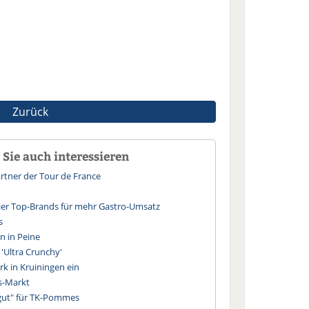
Zurück
Sie auch interessieren
artner der Tour de France
er Top-Brands für mehr Gastro-Umsatz
s
n in Peine
'Ultra Crunchy'
 in Kruiningen ein
s-Markt
 gut" für TK-Pommes