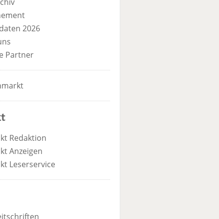
chiv
nement
daten 2026
uns
e Partner
nmarkt
t
kt Redaktion
kt Anzeigen
kt Leserservice
itschriften