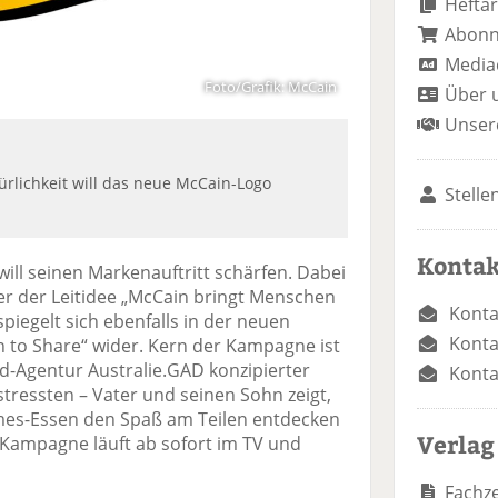
Heftar
Abon
Media
Foto/Grafik: McCain
Über 
Unser
lichkeit will das neue McCain-Logo
Stelle
Kontak
will seinen Markenauftritt schärfen. Dabei
r der Leitidee „McCain bringt Menschen
Konta
iegelt sich ebenfalls in der neuen
Konta
o Share“ wider. Kern der Kampagne ist
d-Agentur Australie.GAD konzipierter
Konta
stressten – Vater und seinen Sohn zeigt,
s-Essen den Spaß am Teilen entdecken
Verlag
Kampagne läuft ab sofort im TV und
Fachze