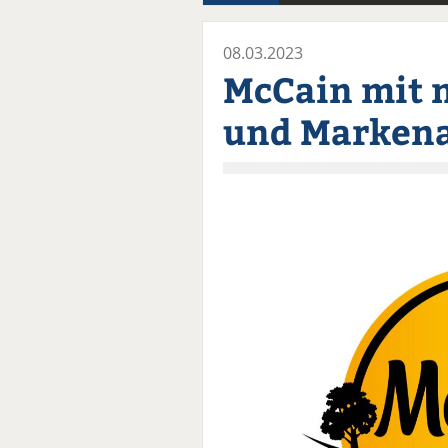
08.03.2023
McCain mit 
und Markena