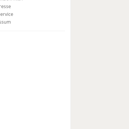
resse
ervice
ssum