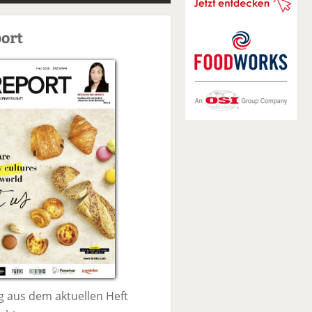
S
u
ort
c
h
e
 aus dem aktuellen Heft