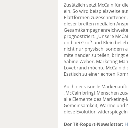
Zusätzlich setzt McCain für d
ein. So wird beispielsweise auf
Plattformen zugeschnittener „
dieser breiten medialen Ansp
Gesamtkampagnenreichweite v
prognostiziert. „Unsere McCai
und bei Groß und Klein belie
nicht nur physisch, sonder
miteinander zu teilen, bringt 
Sabine Weber, Marketing Mana
Lovebrand möchte McCain d
Esstisch zu einer echten Ko
Auch der visuelle Markenauf
„McCain bringt Menschen zus
alle Elemente des Marketing-M
Gemeinsamkeit, Wärme und Nat
diese Evolution widerspiegeln
Der TK-Report-Newsletter:
H