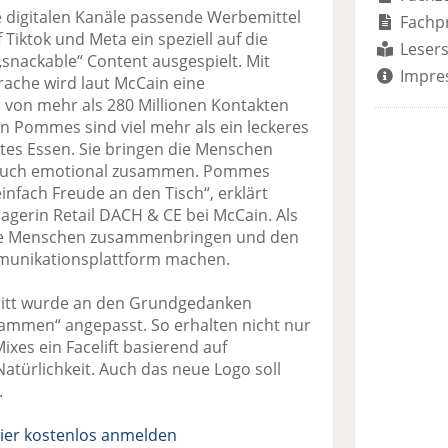
ie digitalen Kanäle passende Werbemittel
Fachp
 Tiktok und Meta ein speziell auf die
Lesers
snackable“ Content ausgespielt. Mit
Impre
rache wird laut McCain eine
on mehr als 280 Millionen Kontakten
n Pommes sind viel mehr als ein leckeres
btes Essen. Sie bringen die Menschen
n auch emotional zusammen. Pommes
einfach Freude an den Tisch“, erklärt
gerin Retail DACH & CE bei McCain. Als
ie Menschen zusammenbringen und den
mmunikationsplattform machen.
tritt wurde an den Grundgedanken
ammen“ angepasst. So erhalten nicht nur
ixes ein Facelift basierend auf
ürlichkeit. Auch das neue Logo soll
.
ier kostenlos anmelden