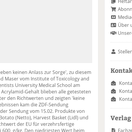
Heftar
Abon
Media
Über 
Unser
Stelle
Kontak
eben keinen Anlass zur Sorge', zu diesem
d Maser vom Institute of Toxicology and
Konta
entists University Medical School am
Konta
 Acrylamid-Gehalt blieben alle getesteten
ter den Richtwerten und zeigten 'keine
Konta
rgebnissen kam die ZDF-Sendung
er Sendung vom 15.02. Produkte von
Verlag
Botato (Netto), Harvest Basket (Lidl) und
chtwert der EU für verzehrsfertige
Fachze
ei 600 g/kg. Den niedrigsten Wert beim