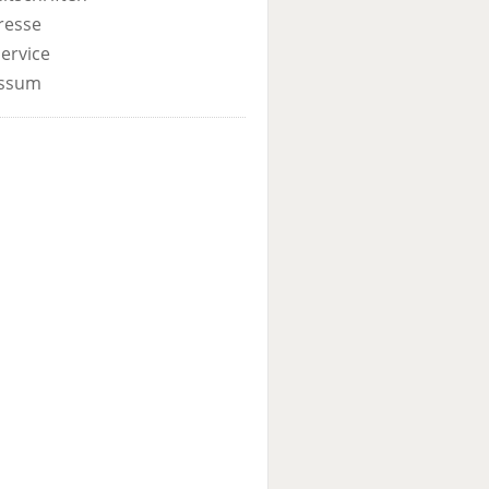
resse
ervice
ssum