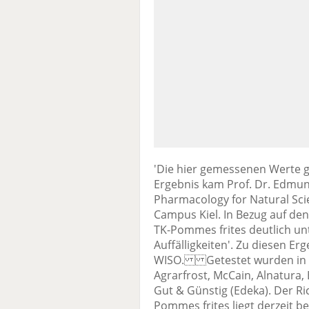
'Die hier gemessenen Werte g
Ergebnis kam Prof. Dr. Edmun
Pharmacology for Natural Sci
Campus Kiel. In Bezug auf den
TK-Pommes frites deutlich un
Auffälligkeiten'. Zu diesen E
WISO. Getestet wurden in d
Agrarfrost, McCain, Alnatura, 
Gut & Günstig (Edeka). Der Ri
Pommes frites liegt derzeit b