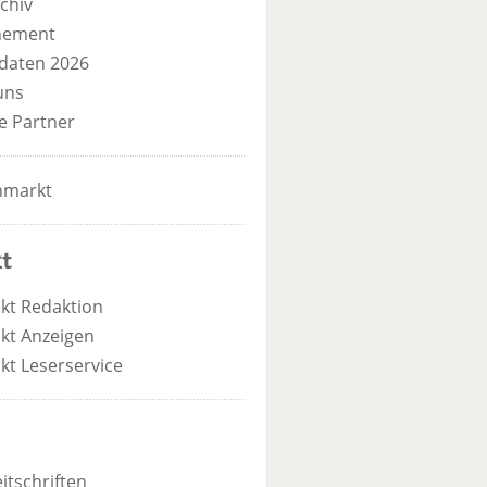
chiv
nement
daten 2026
uns
e Partner
nmarkt
t
kt Redaktion
kt Anzeigen
kt Leserservice
itschriften