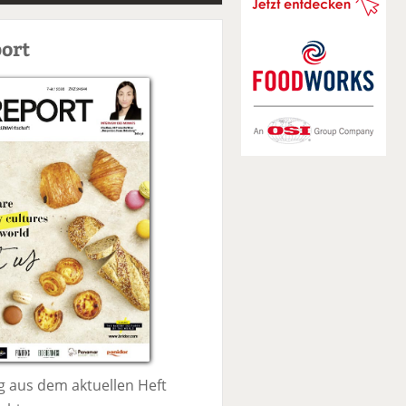
S
u
ort
c
h
e
 aus dem aktuellen Heft