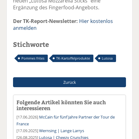
neuen „Lutosa Mozzarella Sticks“ eine
Ergänzung des Fingerfood-Angebots.
Der TK-Report-Newsletter:
Hier kostenlos
anmelden
Stichworte
Pommes frites
TK-Kartoffelprodukte
Lutosa
Zurück
Folgende Artikel könnten Sie auch
interessieren
[17.06.2026]
McCain für fünf Jahre Partner der Tour de
France
[17.09.2025]
Wernsing | Lange Larrys
[26.08.2025]
Lutosa | Cheezy Crunchies